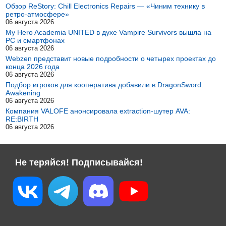
Обзор ReStory: Chill Electronics Repairs — «Чиним технику в
ретро-атмосфере»
06 августа 2026
My Hero Academia UNITED в духе Vampire Survivors вышла на
PC и смартфонах
06 августа 2026
Webzen представит новые подробности о четырех проектах до
конца 2026 года
06 августа 2026
Подбор игроков для кооператива добавили в DragonSword:
Awakening
06 августа 2026
Компания VALOFE анонсировала extraction-шутер AVA:
RE:BIRTH
06 августа 2026
Не теряйся! Подписывайся!