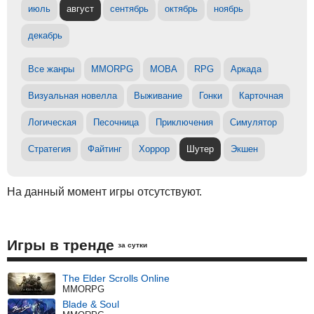
июль
август
сентябрь
октябрь
ноябрь
декабрь
Все жанры
MMORPG
MOBA
RPG
Аркада
Визуальная новелла
Выживание
Гонки
Карточная
Логическая
Песочница
Приключения
Симулятор
Стратегия
Файтинг
Хоррор
Шутер
Экшен
На данный момент игры отсутствуют.
Игры в тренде
за сутки
The Elder Scrolls Online
MMORPG
Blade & Soul