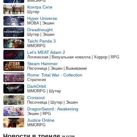
MMORPG
Контра Сити
Шутер
Hyper Universe
MOBA | Экшен
Dreadnought
Шутер | Экшен
Taichi Panda 3
MMORPG
Let's MEAT Adam 2
Логическая | Визуальная новелла | Хоррор | RPG
Steam Hammer
Песочница | Экшен | Выживание
Rome: Total War - Collection
Стратегия
DarkOrbit
MMORPG | Шутер
Crossout
Песочница | Шутер | Экшен
DragonSword : Awakening
Экшен | RPG
Justice Online
MMORPG
Новости в тренде
за сутки