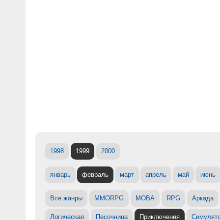
1998
1999
2000
январь
февраль
март
апрель
май
июнь
Все жанры
MMORPG
MOBA
RPG
Аркада
Логическая
Песочница
Приключения
Симулят