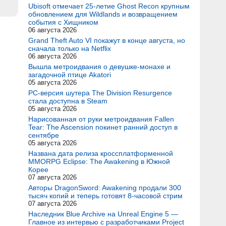
Ubisoft отмечает 25-летие Ghost Recon крупным
обновлением для Wildlands и возвращением
события с Хищником
06 августа 2026
Grand Theft Auto VI покажут в конце августа, но
сначала только на Netflix
06 августа 2026
Вышла метроидвания о девушке-монахе и
загадочной птице Akatori
05 августа 2026
PC-версия шутера The Division Resurgence
стала доступна в Steam
05 августа 2026
Нарисованная от руки метроидвания Fallen
Tear: The Ascension покинет ранний доступ в
сентябре
05 августа 2026
Названа дата релиза кроссплатформенной
MMORPG Eclipse: The Awakening в Южной
Корее
07 августа 2026
Авторы DragonSword: Awakening продали 300
тысяч копий и теперь готовят 8-часовой стрим
07 августа 2026
Наследник Blue Archive на Unreal Engine 5 —
Главное из интервью с разработчиками Project