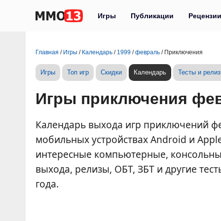
Игры
Публикации
Рецензи
Главная
/
Игры
/
Календарь
/
1999
/
февраль
/
Приключения
Игры
Топ игр
Скидки
Календарь
Тесты и рели
Игры приключения фев
Календарь выхода игр приключений февр
мобильных устройствах Android и Appl
интересные компьютерные, консольны
выхода, релизы, ОБТ, ЗБТ и другие тес
года.