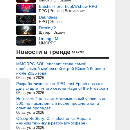
MMORPG | Экшен
Butcher hero: hook'n'chew RPG
RPG | Экшен | Выживание
Dauntless
RPG | Экшен
Destiny 2
Шутер | Экшен
Lineage M
MMORPG
Новости в тренде
за сутки
MMORPG SOL: enchant стала самой
прибыльной мобильной игрой Южной Кореи в
июле 2026 года
06 августа 2026
Разработчики экшен-RPG Last Epoch назвали
дату старта пятого сезона Rage of the Frostborn
06 августа 2026
Helldivers 2 повысит максимальный уровень до
300, но накопленный после прошлого капа
опыт не пропадет
06 августа 2026
Обзор ReStory: Chill Electronics Repairs —
«Чиним технику в ретро-атмосфере»
06 августа 2026