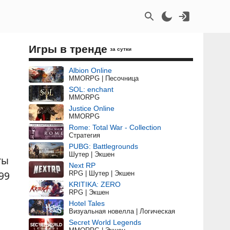
Игры в тренде
за сутки
Albion Online
MMORPG | Песочница
SOL: enchant
MMORPG
Justice Online
MMORPG
Rome: Total War - Collection
Стратегия
PUBG: Battlegrounds
Шутер | Экшен
ты
Next RP
99
RPG | Шутер | Экшен
KRITIKA: ZERO
RPG | Экшен
Hotel Tales
Визуальная новелла | Логическая
Secret World Legends