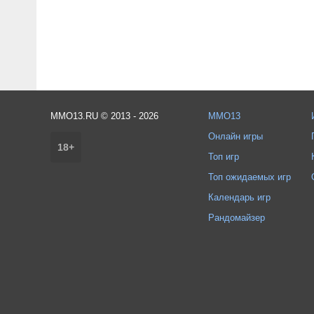
MMO13.RU © 2013 - 2026
MMO13
Онлайн игры
18+
Топ игр
Топ ожидаемых игр
Календарь игр
Рандомайзер