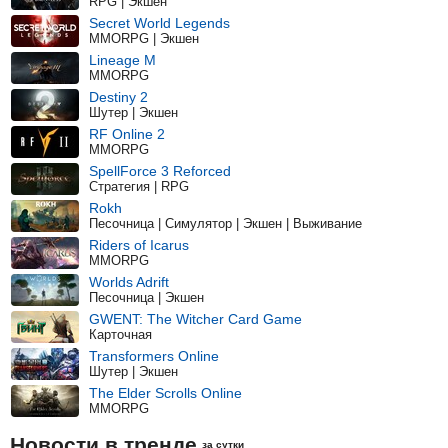
RPG | Экшен
Secret World Legends
MMORPG | Экшен
Lineage M
MMORPG
Destiny 2
Шутер | Экшен
RF Online 2
MMORPG
SpellForce 3 Reforced
Стратегия | RPG
Rokh
Песочница | Симулятор | Экшен | Выживание
Riders of Icarus
MMORPG
Worlds Adrift
Песочница | Экшен
GWENT: The Witcher Card Game
Карточная
Transformers Online
Шутер | Экшен
The Elder Scrolls Online
MMORPG
Новости в тренде
за сутки