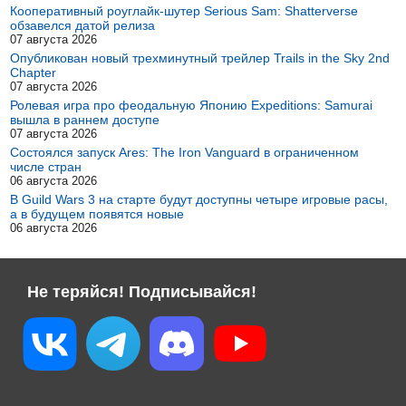
Кооперативный роуглайк-шутер Serious Sam: Shatterverse
обзавелся датой релиза
07 августа 2026
Опубликован новый трехминутный трейлер Trails in the Sky 2nd
Chapter
07 августа 2026
Ролевая игра про феодальную Японию Expeditions: Samurai
вышла в раннем доступе
07 августа 2026
Состоялся запуск Ares: The Iron Vanguard в ограниченном
числе стран
06 августа 2026
В Guild Wars 3 на старте будут доступны четыре игровые расы,
а в будущем появятся новые
06 августа 2026
Не теряйся! Подписывайся!