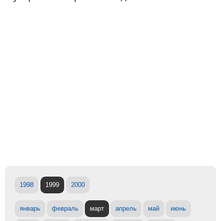
1998
1999
2000
январь
февраль
март
апрель
май
июнь