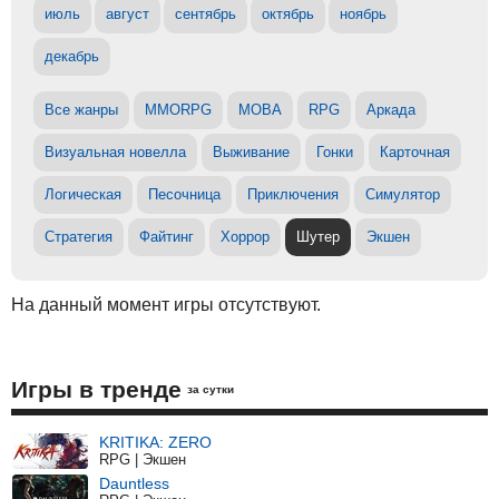
июль
август
сентябрь
октябрь
ноябрь
декабрь
Все жанры
MMORPG
MOBA
RPG
Аркада
Визуальная новелла
Выживание
Гонки
Карточная
Логическая
Песочница
Приключения
Симулятор
Стратегия
Файтинг
Хоррор
Шутер
Экшен
На данный момент игры отсутствуют.
Игры в тренде
за сутки
KRITIKA: ZERO
RPG | Экшен
Dauntless