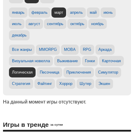
январь
февраль
март
апрель
май
июнь
июль
август
сентябрь
октябрь
ноябрь
декабрь
Все жанры
MMORPG
MOBA
RPG
Аркада
Визуальная новелла
Выживание
Гонки
Карточная
Логическая
Песочница
Приключения
Симулятор
Стратегия
Файтинг
Хоррор
Шутер
Экшен
На данный момент игры отсутствуют.
Игры в тренде
за сутки