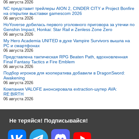
06 августа 2026
NC представит трейлеры AION 2, CINDER CITY и Project Bonfire
на открытии выставки gamescom 2026
06 августа 2026
HoYoverse добилась первого уголовного приговора за утечки по
Genshin Impact, Honkai: Star Rail и Zenless Zone Zero
06 августа 2026
My Hero Academia UNITED в духе Vampire Survivors вышла на
PC и смартфонах
06 августа 2026
Представлена тактическая RPG Beaten Path, вдохновленная
Final Fantasy Tactics и Fire Emblem
06 августа 2026
Подбор игроков для кооператива добавили в DragonSword:
Awakening
06 августа 2026
Компания VALOFE анонсировала extraction-шутер AVA:
RE:BIRTH
06 августа 2026
Не теряйся! Подписывайся!