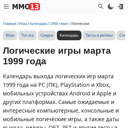
Главная
/
Игры
/
Календарь
/
1999
/
март
/
Логическая
Игры
Топ игр
Скидки
Календарь
Тесты и релизы
Собы
Логические игры марта
1999 года
Календарь выхода логических игр марта
1999 года на PC (ПК), PlayStation и Xbox,
мобильных устройствах Android и Apple и
других платформах. Самые ожидаемые и
интересные компьютерные, консольные и
мобильные логические игры, а также даты
выхода, релизы, ОБТ, ЗБТ и другие тесты в