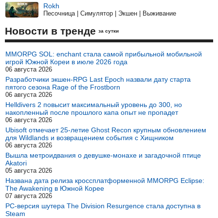
Rokh
Песочница | Симулятор | Экшен | Выживание
Новости в тренде
за сутки
MMORPG SOL: enchant стала самой прибыльной мобильной
игрой Южной Кореи в июле 2026 года
06 августа 2026
Разработчики экшен-RPG Last Epoch назвали дату старта
пятого сезона Rage of the Frostborn
06 августа 2026
Helldivers 2 повысит максимальный уровень до 300, но
накопленный после прошлого капа опыт не пропадет
06 августа 2026
Ubisoft отмечает 25-летие Ghost Recon крупным обновлением
для Wildlands и возвращением события с Хищником
06 августа 2026
Вышла метроидвания о девушке-монахе и загадочной птице
Akatori
05 августа 2026
Названа дата релиза кроссплатформенной MMORPG Eclipse:
The Awakening в Южной Корее
07 августа 2026
PC-версия шутера The Division Resurgence стала доступна в
Steam