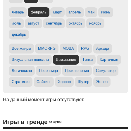
январь
февраль
март
апрель
май
июнь
июль
август
сентябрь
октябрь
ноябрь
декабрь
Все жанры
MMORPG
MOBA
RPG
Аркада
Визуальная новелла
Выживание
Гонки
Карточная
Логическая
Песочница
Приключения
Симулятор
Стратегия
Файтинг
Хоррор
Шутер
Экшен
На данный момент игры отсутствуют.
Игры в тренде
за сутки