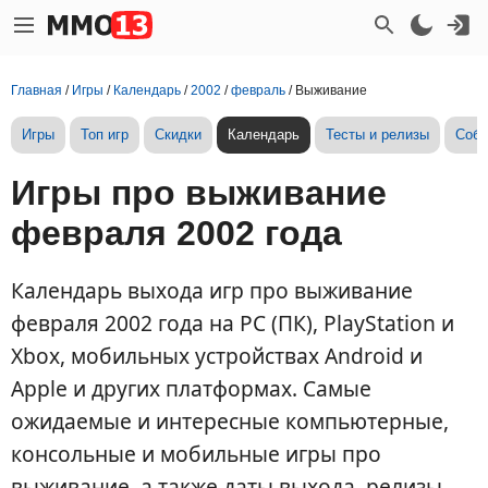
Главная
/
Игры
/
Календарь
/
2002
/
февраль
/
Выживание
Игры
Топ игр
Скидки
Календарь
Тесты и релизы
Собы
Игры про выживание
февраля 2002 года
Календарь выхода игр про выживание
февраля 2002 года на PC (ПК), PlayStation и
Xbox, мобильных устройствах Android и
Apple и других платформах. Самые
ожидаемые и интересные компьютерные,
консольные и мобильные игры про
выживание, а также даты выхода, релизы,