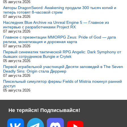
05 августа 2026
Авторы DragonSword: Awakening продали 300 тысяч копий и
теперь готовят 8-часовой стрим
07 августа 2026
Наследник Blue Archive на Unreal Engine 5 — Главное из
интервью с разработчиками Project RX
07 августа 2026
Главное с презентации MMORPG Zeus: Pride of God — дата
релиза, монетизация и дорожная карта
07 августа 2026
Первый синематик тактической RPG Angelic: Dark Symphony от
бывших сотрудников Bungie и Crytek
05 августа 2026
Первой играбельной участницей Десяти заповедей в The Seven
Deadly Sins: Origin стала Дерриер
07 августа 2026
Пиксельный симулятор фермы Fields of Mistria покинул ранний
доступ
05 августа 2026
Не теряйся! Подписывайся!