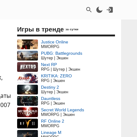
Игры в тренде
за сутки
Justice Online
MMORPG
PUBG: Battlegrounds
Шутер | Экшен
Next RP
RPG | Шутер | Экшен
,
KRITIKA: ZERO
RPG | Экшен
Destiny 2
Шутер | Экшен
даты
Dauntless
2007
RPG | Экшен
Secret World Legends
MMORPG | Экшен
RF Online 2
MMORPG
Lineage M