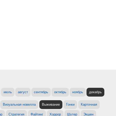
июль
август
сентябрь
октябрь
ноябрь
декабрь
Визуальная новелла
Выживание
Гонки
Карточная
ор
Стратегия
Файтинг
Хоррор
Шутер
Экшен