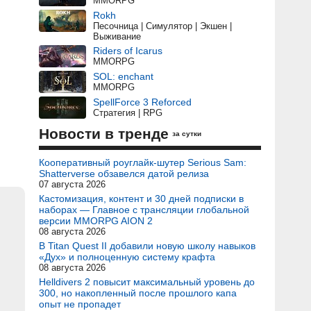
MMORPG
Rokh
Песочница | Симулятор | Экшен |
Выживание
Riders of Icarus
MMORPG
SOL: enchant
MMORPG
SpellForce 3 Reforced
Стратегия | RPG
Новости в тренде
за сутки
Кооперативный роуглайк-шутер Serious Sam:
Shatterverse обзавелся датой релиза
07 августа 2026
Кастомизация, контент и 30 дней подписки в
наборах — Главное с трансляции глобальной
версии MMORPG AION 2
08 августа 2026
В Titan Quest II добавили новую школу навыков
«Дух» и полноценную систему крафта
08 августа 2026
Helldivers 2 повысит максимальный уровень до
300, но накопленный после прошлого капа
опыт не пропадет