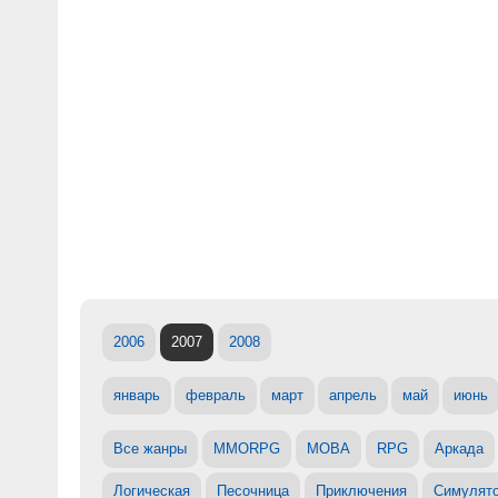
2006
2007
2008
январь
февраль
март
апрель
май
июнь
Все жанры
MMORPG
MOBA
RPG
Аркада
Логическая
Песочница
Приключения
Симулят