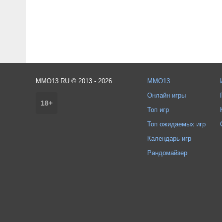
MMO13.RU © 2013 - 2026
MMO13
Онлайн игры
18+
Топ игр
Топ ожидаемых игр
Календарь игр
Рандомайзер