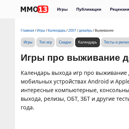
Игры
Публикации
Рецензи
Главная
/
Игры
/
Календарь
/
2007
/
декабрь
/
Выживание
Игры
Топ игр
Скидки
Календарь
Тесты и рели
Игры про выживание д
Календарь выхода игр про выживание де
мобильных устройствах Android и Appl
интересные компьютерные, консольны
выхода, релизы, ОБТ, ЗБТ и другие тес
года.