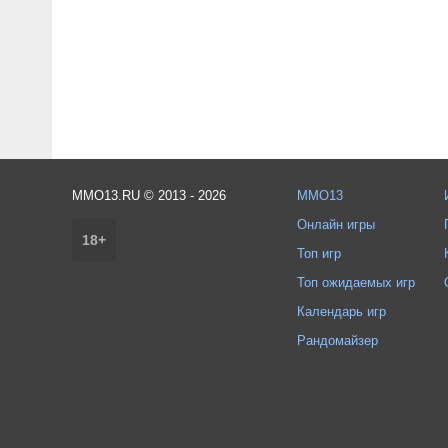
MMO13.RU © 2013 - 2026
MMO13
Онлайн игры
18+
Топ игр
Топ ожидаемых игр
Календарь игр
Рандомайзер