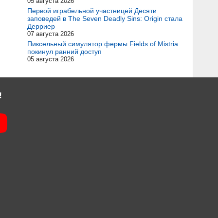
05 августа 2026
Первой играбельной участницей Десяти
заповедей в The Seven Deadly Sins: Origin стала
Дерриер
07 августа 2026
Пиксельный симулятор фермы Fields of Mistria
покинул ранний доступ
05 августа 2026
!