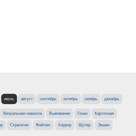
июль
август
сентябрь
октябрь
ноябрь
декабрь
Визуальная новелла
Выживание
Гонки
Карточная
ор
Стратегия
Файтинг
Хоррор
Шутер
Экшен