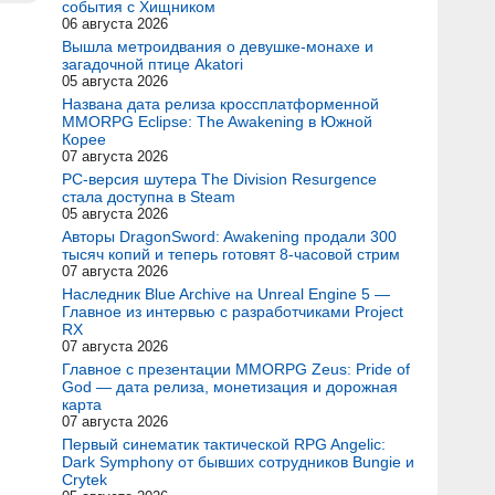
события с Хищником
06 августа 2026
Вышла метроидвания о девушке-монахе и
загадочной птице Akatori
05 августа 2026
Названа дата релиза кроссплатформенной
MMORPG Eclipse: The Awakening в Южной
Корее
07 августа 2026
PC-версия шутера The Division Resurgence
стала доступна в Steam
05 августа 2026
Авторы DragonSword: Awakening продали 300
тысяч копий и теперь готовят 8-часовой стрим
07 августа 2026
Наследник Blue Archive на Unreal Engine 5 —
Главное из интервью с разработчиками Project
RX
07 августа 2026
Главное с презентации MMORPG Zeus: Pride of
God — дата релиза, монетизация и дорожная
карта
07 августа 2026
Первый синематик тактической RPG Angelic:
Dark Symphony от бывших сотрудников Bungie и
Crytek