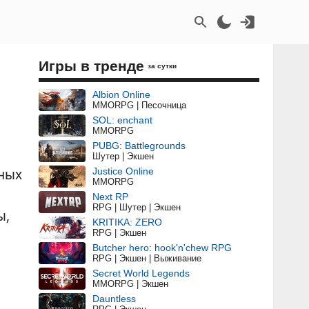
Игры в тренде
за сутки
Albion Online
MMORPG | Песочница
SOL: enchant
MMORPG
PUBG: Battlegrounds
Шутер | Экшен
ьных
Justice Online
MMORPG
Next RP
RPG | Шутер | Экшен
ы,
KRITIKA: ZERO
RPG | Экшен
Butcher hero: hook'n'chew RPG
RPG | Экшен | Выживание
Secret World Legends
MMORPG | Экшен
Dauntless