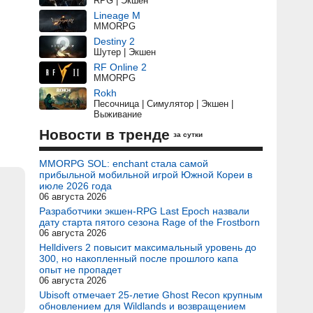
RPG | Экшен
Lineage M
MMORPG
Destiny 2
Шутер | Экшен
RF Online 2
MMORPG
Rokh
Песочница | Симулятор | Экшен |
Выживание
Новости в тренде
за сутки
MMORPG SOL: enchant стала самой
прибыльной мобильной игрой Южной Кореи в
июле 2026 года
06 августа 2026
Разработчики экшен-RPG Last Epoch назвали
дату старта пятого сезона Rage of the Frostborn
06 августа 2026
Helldivers 2 повысит максимальный уровень до
300, но накопленный после прошлого капа
опыт не пропадет
06 августа 2026
Ubisoft отмечает 25-летие Ghost Recon крупным
обновлением для Wildlands и возвращением