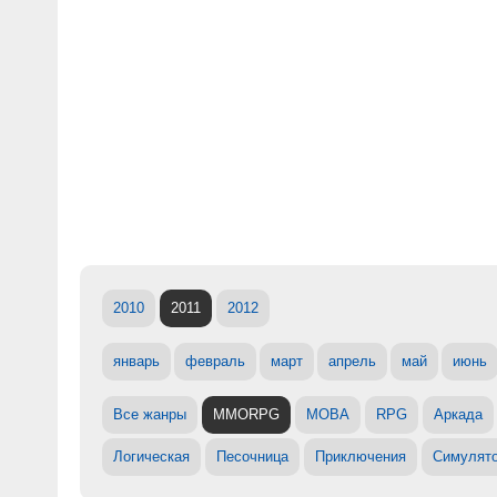
2010
2011
2012
январь
февраль
март
апрель
май
июнь
Все жанры
MMORPG
MOBA
RPG
Аркада
Логическая
Песочница
Приключения
Симулят