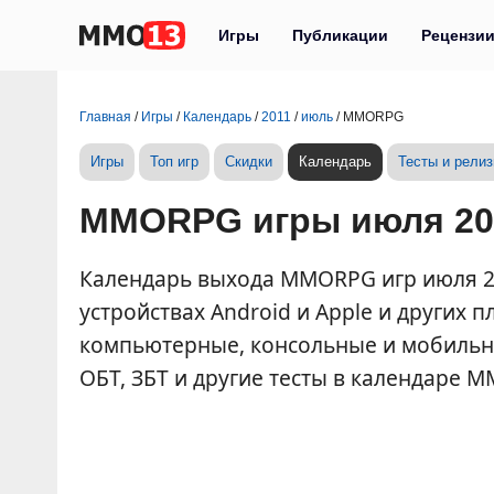
Игры
Публикации
Рецензи
Главная
/
Игры
/
Календарь
/
2011
/
июль
/
MMORPG
Игры
Топ игр
Скидки
Календарь
Тесты и рели
MMORPG игры июля 20
Календарь выхода MMORPG игр июля 201
устройствах Android и Apple и других
компьютерные, консольные и мобильн
ОБТ, ЗБТ и другие тесты в календаре M