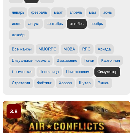
январь
февраль
март
апрель
май
июнь
июль
август
сентябрь
октябрь
ноябрь
декабрь
Все жанры
MMORPG
MOBA
RPG
Аркада
Визуальная новелла
Выживание
Гонки
Карточная
Логическая
Песочница
Приключения
Симулятор
Стратегия
Файтинг
Хоррор
Шутер
Экшен
3.8