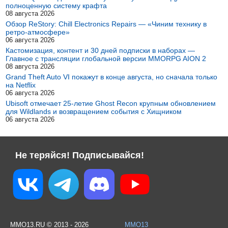
полноценную систему крафта
08 августа 2026
Обзор ReStory: Chill Electronics Repairs — «Чиним технику в
ретро-атмосфере»
06 августа 2026
Кастомизация, контент и 30 дней подписки в наборах —
Главное с трансляции глобальной версии MMORPG AION 2
08 августа 2026
Grand Theft Auto VI покажут в конце августа, но сначала только
на Netflix
06 августа 2026
Ubisoft отмечает 25-летие Ghost Recon крупным обновлением
для Wildlands и возвращением события с Хищником
06 августа 2026
Не теряйся! Подписывайся!
MMO13.RU © 2013 - 2026
MMO13