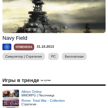
Navy Field
31.10.2013
ОТМЕНЕНА
Симулятор
|
Стратегия
PC
Бесплатная
Игры в тренде
за сутки
Albion Online
MMORPG | Песочница
Rome: Total War - Collection
Стратегия