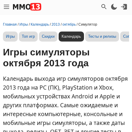
Главная
/
Игры
/
Календарь
/
2013
/
октябрь
/
Симулятор
Игры
Топ игр
Скидки
Календарь
Тесты и релизы
Собы
Игры симуляторы
октября 2013 года
Календарь выхода игр симуляторов октября
2013 года на PC (ПК), PlayStation и Xbox,
мобильных устройствах Android и Apple и
других платформах. Самые ожидаемые и
интересные компьютерные, консольные и
мобильные игры симуляторы, а также даты
выхода, релизы, ОБТ, ЗБТ и другие тесты в