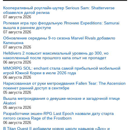
Кооперативный роуглайк-шутер Serious Sam: Shatterverse
обзавелся датой релиза
07 августа 2026
Ролевая игра про феодальную Японию Expeditions: Samurai
вышла в раннем доступе
07 августа 2026
Обновление середины 9-го сезона Marvel Rivals добавило
Капюшона
07 августа 2026
Helldivers 2 повысит максимальный уровень до 300, но
накопленный после прошлого капа опыт не пропадет
06 августа 2026
MMORPG SOL: enchant стала самой прибыльной мобильной
игрой Южной Кореи в июле 2026 года
06 августа 2026
Нарисованная от руки метроидвания Fallen Tear: The Ascension
покинет ранний доступ в сентябре
05 августа 2026
Вышла метроидвания о девушке-монахе и загадочной птице
Akatori
05 августа 2026
Разработчики экшен-RPG Last Epoch назвали дату старта
пятого сезона Rage of the Frostborn
06 августа 2026
В Titan Quest II добавили новую школу навыков «Дух» и