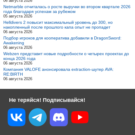
06 августа 2026
Netmarble отчиталась о росте выручки во втором квартале 2026
года благодаря успехам за рубежом
05 августа 2026
Helldivers 2 повысит максимальный уровень до 300, но
накопленный после прошлого капа опыт не пропадет
06 августа 2026
Подбор игроков для кооператива добавили в DragonSword:
Awakening
06 августа 2026
Webzen представит новые подробности о четырех проектах до
конца 2026 года
06 августа 2026
Компания VALOFE анонсировала extraction-шутер AVA:
RE:BIRTH
06 августа 2026
Не теряйся! Подписывайся!