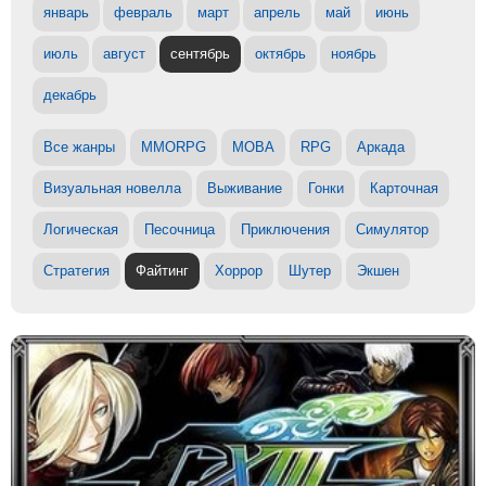
январь
февраль
март
апрель
май
июнь
июль
август
сентябрь
октябрь
ноябрь
декабрь
Все жанры
MMORPG
MOBA
RPG
Аркада
Визуальная новелла
Выживание
Гонки
Карточная
Логическая
Песочница
Приключения
Симулятор
Стратегия
Файтинг
Хоррор
Шутер
Экшен