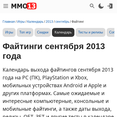
Главная
/
Игры
/
Календарь
/
2013
/
сентябрь
/
Файтинг
Игры
Топ игр
Скидки
Календарь
Тесты и релизы
Собы
Файтинги сентября 2013
года
Календарь выхода файтингов сентября 2013
года на PC (ПК), PlayStation и Xbox,
мобильных устройствах Android и Apple и
других платформах. Самые ожидаемые и
интересные компьютерные, консольные и
мобильные файтинги, а также даты выхода,
релизы, ОБТ, ЗБТ и другие тесты в календаре