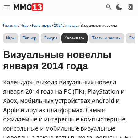
Главная
/
Игры
/
Календарь
/
2014
/
январь
/
Визуальная новелла
Игры
Топ игр
Скидки
Календарь
Тесты и релизы
Собы
Визуальные новеллы
января 2014 года
Календарь выхода визуальных новелл
января 2014 года на PC (ПК), PlayStation и
Xbox, мобильных устройствах Android и
Apple и других платформах. Самые
ожидаемые и интересные компьютерные,
консольные и мобильные визуальные
новеллы, а также даты выхода, релизы, ОБТ,