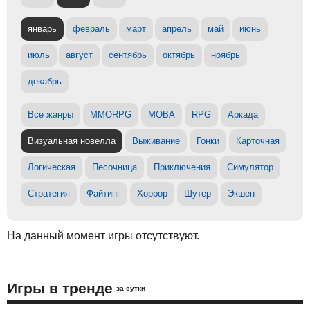
январь
февраль
март
апрель
май
июнь
июль
август
сентябрь
октябрь
ноябрь
декабрь
Все жанры
MMORPG
MOBA
RPG
Аркада
Визуальная новелла
Выживание
Гонки
Карточная
Логическая
Песочница
Приключения
Симулятор
Стратегия
Файтинг
Хоррор
Шутер
Экшен
На данный момент игры отсутствуют.
Игры в тренде
за сутки