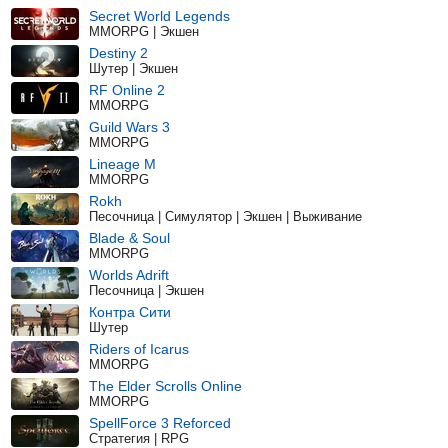
Secret World Legends
MMORPG | Экшен
Destiny 2
Шутер | Экшен
RF Online 2
MMORPG
Guild Wars 3
MMORPG
Lineage M
MMORPG
Rokh
Песочница | Симулятор | Экшен | Выживание
Blade & Soul
MMORPG
Worlds Adrift
Песочница | Экшен
Контра Сити
Шутер
Riders of Icarus
MMORPG
The Elder Scrolls Online
MMORPG
SpellForce 3 Reforced
Стратегия | RPG