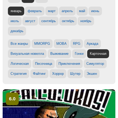
январь
февраль
март
апрель
май
июнь
июль
август
сентябрь
октябрь
ноябрь
декабрь
Все жанры
MMORPG
MOBA
RPG
Аркада
Визуальная новелла
Выживание
Гонки
Карточная
Логическая
Песочница
Приключения
Симулятор
Стратегия
Файтинг
Хоррор
Шутер
Экшен
6.0