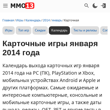
Главная
/
Игры
/
Календарь
/
2014
/
январь
/
Карточная
Игры
Топ игр
Скидки
Календарь
Тесты и релизы
Собы
Карточные игры января
2014 года
Календарь выхода карточных игр января
2014 года на PC (ПК), PlayStation и Xbox,
мобильных устройствах Android и Apple и
других платформах. Самые ожидаемые и
интересные компьютерные, консольные и
мобильные карточные игры, а также даты
выхода, релизы, ОБТ, ЗБТ и другие тесты в