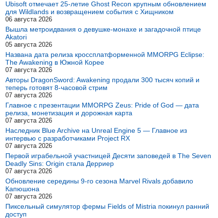
Ubisoft отмечает 25-летие Ghost Recon крупным обновлением
для Wildlands и возвращением события с Хищником
06 августа 2026
Вышла метроидвания о девушке-монахе и загадочной птице
Akatori
05 августа 2026
Названа дата релиза кроссплатформенной MMORPG Eclipse:
The Awakening в Южной Корее
07 августа 2026
Авторы DragonSword: Awakening продали 300 тысяч копий и
теперь готовят 8-часовой стрим
07 августа 2026
Главное с презентации MMORPG Zeus: Pride of God — дата
релиза, монетизация и дорожная карта
07 августа 2026
Наследник Blue Archive на Unreal Engine 5 — Главное из
интервью с разработчиками Project RX
07 августа 2026
Первой играбельной участницей Десяти заповедей в The Seven
Deadly Sins: Origin стала Дерриер
07 августа 2026
Обновление середины 9-го сезона Marvel Rivals добавило
Капюшона
07 августа 2026
Пиксельный симулятор фермы Fields of Mistria покинул ранний
доступ