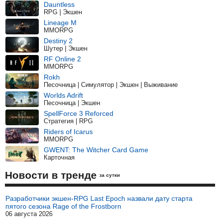
Dauntless
RPG | Экшен
Lineage M
MMORPG
Destiny 2
Шутер | Экшен
RF Online 2
MMORPG
Rokh
Песочница | Симулятор | Экшен | Выживание
Worlds Adrift
Песочница | Экшен
SpellForce 3 Reforced
Стратегия | RPG
Riders of Icarus
MMORPG
GWENT: The Witcher Card Game
Карточная
Новости в тренде
за сутки
Разработчики экшен-RPG Last Epoch назвали дату старта
пятого сезона Rage of the Frostborn
06 августа 2026