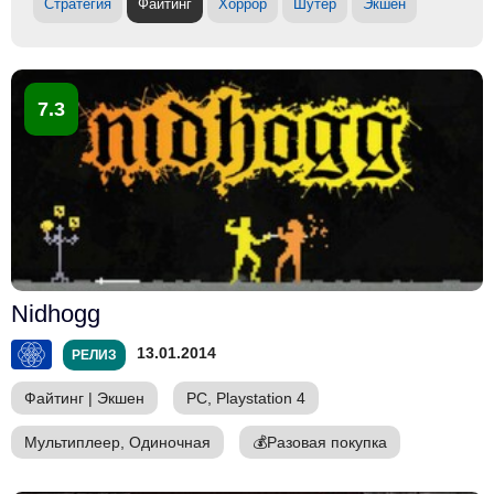
Стратегия
Файтинг
Хоррор
Шутер
Экшен
7.3
Nidhogg
13.01.2014
РЕЛИЗ
Файтинг
|
Экшен
PC, Playstation 4
Мультиплеер, Одиночная
💰
Разовая покупка