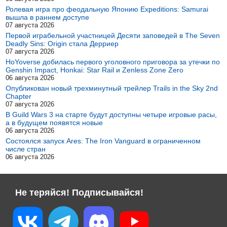
Ролевая игра про феодальную Японию Expeditions: Samurai
вышла в раннем доступе
07 августа 2026
Первой играбельной участницей Десяти заповедей в The Seven
Deadly Sins: Origin стала Дерриер
07 августа 2026
HoYoverse добилась первого уголовного приговора за утечки по
Genshin Impact, Honkai: Star Rail и Zenless Zone Zero
06 августа 2026
Опубликован новый трехминутный трейлер Trails in the Sky 2nd
Chapter
07 августа 2026
В Guild Wars 3 на старте будут доступны четыре игровые расы,
а в будущем появятся новые
06 августа 2026
Состоялся запуск Ares: The Iron Vanguard в ограниченном
числе стран
06 августа 2026
Не теряйся! Подписывайся!