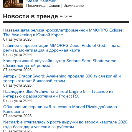
Steam Hammer
Песочница | Экшен | Выживание
Новости в тренде
за сутки
Названа дата релиза кроссплатформенной MMORPG Eclipse:
The Awakening в Южной Корее
07 августа 2026
Главное с презентации MMORPG Zeus: Pride of God — дата
релиза, монетизация и дорожная карта
07 августа 2026
Кооперативный роуглайк-шутер Serious Sam: Shatterverse
обзавелся датой релиза
07 августа 2026
Авторы DragonSword: Awakening продали 300 тысяч копий и
теперь готовят 8-часовой стрим
07 августа 2026
Наследник Blue Archive на Unreal Engine 5 — Главное из
интервью с разработчиками Project RX
07 августа 2026
Обновление середины 9-го сезона Marvel Rivals добавило
Капюшона
07 августа 2026
Netmarble отчиталась о росте выручки во втором квартале 2026
года благодаря успехам за рубежом
05 августа 2026