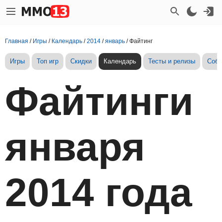
Главная
/
Игры
/
Календарь
/
2014
/
январь
/
Файтинг
Игры
Топ игр
Скидки
Календарь
Тесты и релизы
Собы
Файтинги
января
2014 года