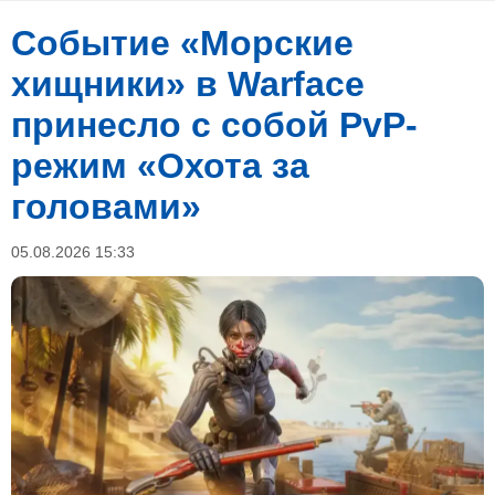
Событие «Морские
хищники» в Warface
принесло с собой PvP-
режим «Охота за
головами»
05.08.2026 15:33