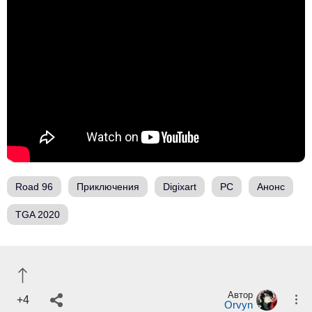
Road 96
Приключения
Digixart
PC
Анонс
TGA 2020
Автор
+4
Orvyn