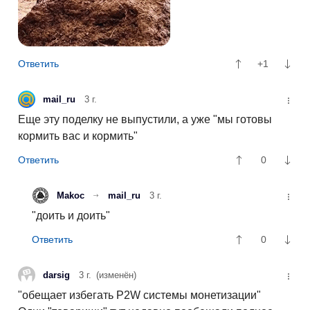
+1
mail_ru
3 г.
Еще эту поделку не выпустили, а уже "мы готовы
кормить вас и кормить"
0
Makoc
mail_ru
3 г.
"доить и доить"
0
darsig
3 г.
(изменён)
"обещает избегать P2W системы монетизации"