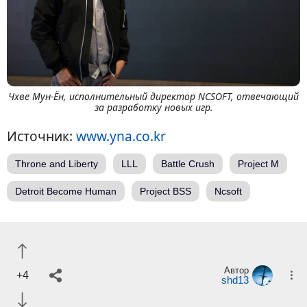
Чхве Мун-Ён, исполнительный директор NCSOFT, отвечающий
за разработку новых игр.
Источник:
www.yna.co.kr
Throne and Liberty
LLL
Battle Crush
Project M
Detroit Become Human
Project BSS
Ncsoft
Автор
+4
shd13