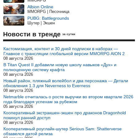
MMORPG
Albion Online
MMORPG | Песочница
PUBG: Battlegrounds
Шутер | Экшен
Новости в тренде
за сутки
Кастомизация, контент и 30 дней подписки в наборах —
Главное с трансляции глобальной версии MMORPG AION 2
08 августа 2026
В Titan Quest II добавили новую школу навыков «Дух» и
полноценную систему крафта
08 августа 2026
Новый район, пляжный волейбол и два персонажа — Детали
обновления 1.3 для Neverness to Everness
08 августа 2026
Netmarble отчиталась о росте выручки во втором квартале 2026
года благодаря успехам за рубежом
05 августа 2026
Кооперативный экстракшен-экшен про драконов Dragonhold
покинул ранний доступ
08 августа 2026
Кооперативный роуглайк-шутер Serious Sam: Shatterverse
обзавелся датой релиза