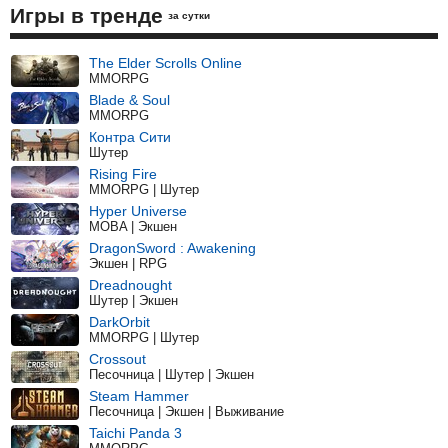
Игры в тренде
за сутки
The Elder Scrolls Online
MMORPG
Blade & Soul
MMORPG
Контра Сити
Шутер
Rising Fire
MMORPG | Шутер
Hyper Universe
MOBA | Экшен
DragonSword : Awakening
Экшен | RPG
Dreadnought
Шутер | Экшен
DarkOrbit
MMORPG | Шутер
Crossout
Песочница | Шутер | Экшен
Steam Hammer
Песочница | Экшен | Выживание
Taichi Panda 3