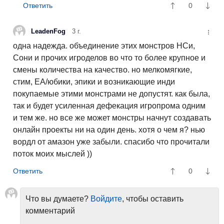
0
LeadenFog
3 г.
одна надежда. объединение этих монстров НСи,
Сони и прочих игроделов во что то более крупное и
смены количества на качество. но мелкомягкие,
стим, EA/юбики, эпики и возникающие инди
покупаемые этими монстрами не допустят. как была,
так и будет усиленная дефекация игропрома одним
и тем же. но все же может монстры начнут создавать
онлайн проекты ни на один день. хотя о чем я? нью
вордл от амазон уже забыли. спасибо что прочитали
поток моих мыслей ))
0
Что вы думаете?
Войдите
, чтобы оставить
комментарий