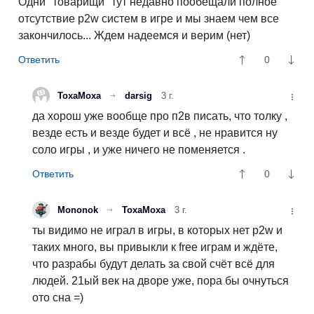
Одни "товарищи" тут недавно пообещали полное
отсутствие p2w систем в игре и мы знаем чем все
закончилось... Ждем надеемся и верим (нет)
0
ТохаМоха
darsig
3 г.
да хорош уже вообще про п2в писать, что толку ,
везде есть и везде будет и всё , не нравится ну
соло игры , и уже ничего не поменяется .
0
Mononok
ТохаМоха
3 г.
ты видимо не играл в игры, в которых нет p2w и
таких много, вы привыкли к free играм и ждёте,
что разрабы будут делать за свой счёт всё для
людей. 21ый век на дворе уже, пора бы очнуться
ото сна =)