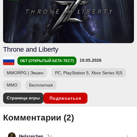
Throne and Liberty
19.05.2026
ОБТ (ОТКРЫТЫЙ БЕТА-ТЕСТ)
MMORPG
|
Экшен
PC, PlayStation 5, Xbox Series X|S
ММО
Бесплатная
Страница игры
Подписаться
Комментарии (
2
)
Heilszeichen
3 г.