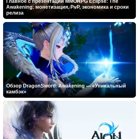
Главное с презентации MMORPG Eclipse: The
Awakening: монетизация, PvP, экономика и сроки
релиза
Обзор DragonSword: Awakening — «Уникальный
камбэк»