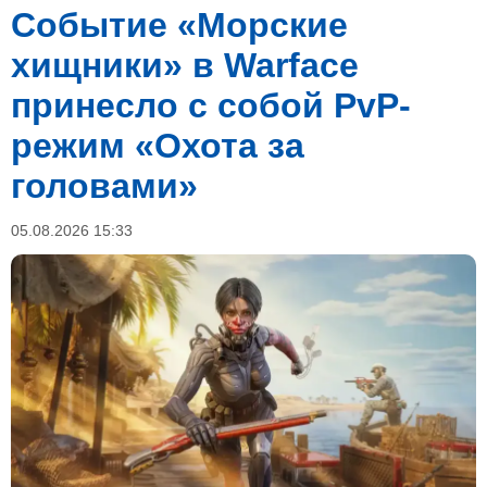
Событие «Морские
хищники» в Warface
принесло с собой PvP-
режим «Охота за
головами»
05.08.2026 15:33