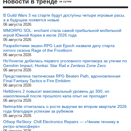
Новости в тренде
за сутки
В Guild Wars 3 на старте будут доступны четыре игровые расы,
а в будущем появятся новые
06 августа 2026
MMORPG SOL: enchant стала самой прибыльной мобильной
игрой Южной Кореи в июле 2026 года
06 августа 2026
Разработчики экшен-RPG Last Epoch назвали дату старта
пятого сезона Rage of the Frostborn
06 августа 2026
HoYoverse добилась первого уголовного приговора за утечки по
Genshin Impact, Honkai: Star Rail и Zenless Zone Zero
06 августа 2026
Представлена тактическая RPG Beaten Path, вдохновленная
Final Fantasy Tactics и Fire Emblem
06 августа 2026
Helldivers 2 повысит максимальный уровень до 300, но
накопленный после прошлого капа опыт не пропадет
06 августа 2026
Netmarble отчиталась о росте выручки во втором квартале 2026
года благодаря успехам за рубежом
05 августа 2026
Обзор ReStory: Chill Electronics Repairs — «Чиним технику в
ретро-атмосфере»
06 августа 2026