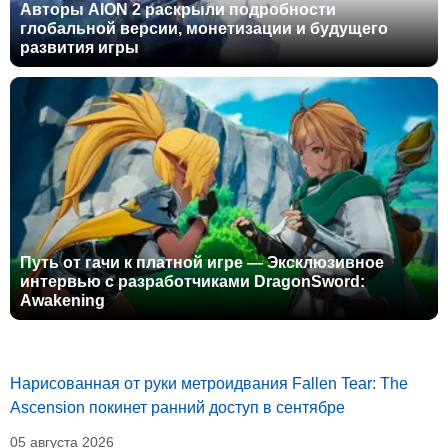
Авторы AION 2 раскрыли подробности
глобальной версии, монетизации и будущего
развития игры
Путь от гачи к платной игре — Эксклюзивное
интервью с разработчиками DragonSword:
Awakening
Нарисованная от руки метроидвания Fallen Tear: The
Ascension покинет ранний доступ в сентябре
05 августа 2026