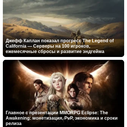
Джефф Каплан показал прогресс The Legend of
California — Серверы на 100 игроков,
ежемесячные сбросы и развитие эндгейма
Главное с презентации MMORPG Eclipse: The
Awakening: монетизация, PvP, экономика и сроки
релиза