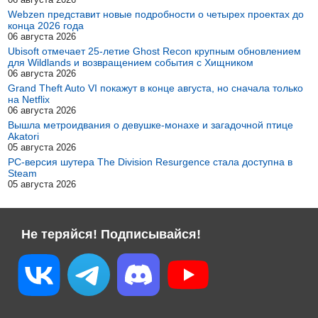
Webzen представит новые подробности о четырех проектах до
конца 2026 года
06 августа 2026
Ubisoft отмечает 25-летие Ghost Recon крупным обновлением
для Wildlands и возвращением события с Хищником
06 августа 2026
Grand Theft Auto VI покажут в конце августа, но сначала только
на Netflix
06 августа 2026
Вышла метроидвания о девушке-монахе и загадочной птице
Akatori
05 августа 2026
PC-версия шутера The Division Resurgence стала доступна в
Steam
05 августа 2026
Не теряйся! Подписывайся!