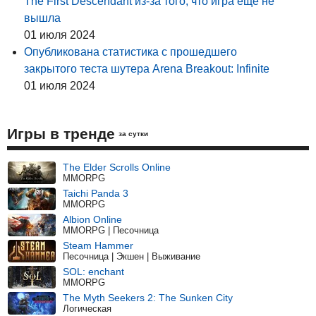
The First Descendant из-за того, что игра еще не
вышла
01 июля 2024
Опубликована статистика с прошедшего
закрытого теста шутера Arena Breakout: Infinite
01 июля 2024
Игры в тренде
за сутки
The Elder Scrolls Online
MMORPG
Taichi Panda 3
MMORPG
Albion Online
MMORPG | Песочница
Steam Hammer
Песочница | Экшен | Выживание
SOL: enchant
MMORPG
The Myth Seekers 2: The Sunken City
Логическая