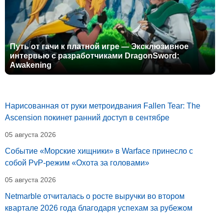
Путь от гачи к платной игре — Эксклюзивное
интервью с разработчиками DragonSword:
Awakening
Нарисованная от руки метроидвания Fallen Tear: The
Ascension покинет ранний доступ в сентябре
05 августа 2026
Событие «Морские хищники» в Warface принесло с
собой PvP-режим «Охота за головами»
05 августа 2026
Netmarble отчиталась о росте выручки во втором
квартале 2026 года благодаря успехам за рубежом