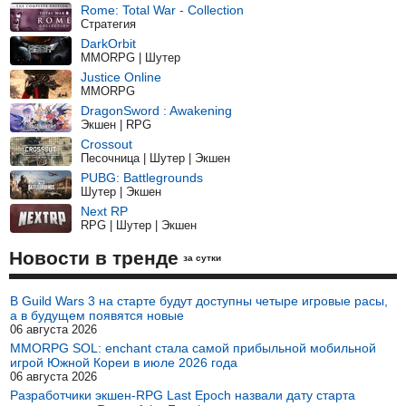
Rome: Total War - Collection
Стратегия
DarkOrbit
MMORPG | Шутер
Justice Online
MMORPG
DragonSword : Awakening
Экшен | RPG
Crossout
Песочница | Шутер | Экшен
PUBG: Battlegrounds
Шутер | Экшен
Next RP
RPG | Шутер | Экшен
Новости в тренде
за сутки
В Guild Wars 3 на старте будут доступны четыре игровые расы,
а в будущем появятся новые
06 августа 2026
MMORPG SOL: enchant стала самой прибыльной мобильной
игрой Южной Кореи в июле 2026 года
06 августа 2026
Разработчики экшен-RPG Last Epoch назвали дату старта