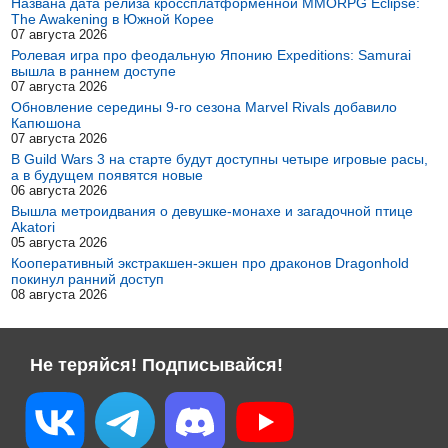
Названа дата релиза кроссплатформенной MMORPG Eclipse:
The Awakening в Южной Корее
07 августа 2026
Ролевая игра про феодальную Японию Expeditions: Samurai
вышла в раннем доступе
07 августа 2026
Обновление середины 9-го сезона Marvel Rivals добавило
Капюшона
07 августа 2026
В Guild Wars 3 на старте будут доступны четыре игровые расы,
а в будущем появятся новые
06 августа 2026
Вышла метроидвания о девушке-монахе и загадочной птице
Akatori
05 августа 2026
Кооперативный экстракшен-экшен про драконов Dragonhold
покинул ранний доступ
08 августа 2026
Не теряйся! Подписывайся!