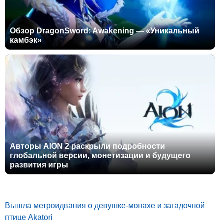
Обзор DragonSword: Awakening — «Уникальный
камбэк»
Авторы AION 2 раскрыли подробности
глобальной версии, монетизации и будущего
развития игры
Вышла метроидвания о девушке-монахе и загадочной
птице Akatori