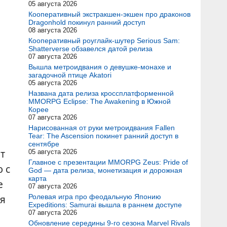
05 августа 2026
Кооперативный экстракшен-экшен про драконов
Dragonhold покинул ранний доступ
08 августа 2026
Кооперативный роуглайк-шутер Serious Sam:
Shatterverse обзавелся датой релиза
07 августа 2026
Вышла метроидвания о девушке-монахе и
загадочной птице Akatori
05 августа 2026
Названа дата релиза кроссплатформенной
MMORPG Eclipse: The Awakening в Южной
Корее
07 августа 2026
Нарисованная от руки метроидвания Fallen
Tear: The Ascension покинет ранний доступ в
сентябре
т
05 августа 2026
Главное с презентации MMORPG Zeus: Pride of
 с
God — дата релиза, монетизация и дорожная
карта
е
07 августа 2026
ся
Ролевая игра про феодальную Японию
Expeditions: Samurai вышла в раннем доступе
07 августа 2026
Обновление середины 9-го сезона Marvel Rivals