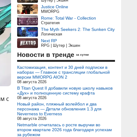
Шутер | Экшен
Justice Online
MMORPG
Rome: Total War - Collection
Стратегия
The Myth Seekers 2: The Sunken City
Логическая
Next RP
RPG | Шутер | Экшен
Новости в тренде
за сутки
Кастомизация, контент и 30 дней подписки в
наборах — Главное с трансляции глобальной
версии MMORPG AION 2
08 августа 2026
В Titan Quest II добавили новую школу навыков
«Дух» и полноценную систему крафта
м с
08 августа 2026
Новый район, пляжный волейбол и два
персонажа — Детали обновления 1.3 для
Neverness to Everness
08 августа 2026
Netmarble отчиталась о росте выручки во
втором квартале 2026 года благодаря успехам
за рубежом