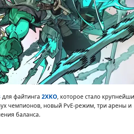
3
для файтинга
2XKO
, которое стало крупнейши
вух чемпионов, новый PvE-режим, три арены и
нения баланса.