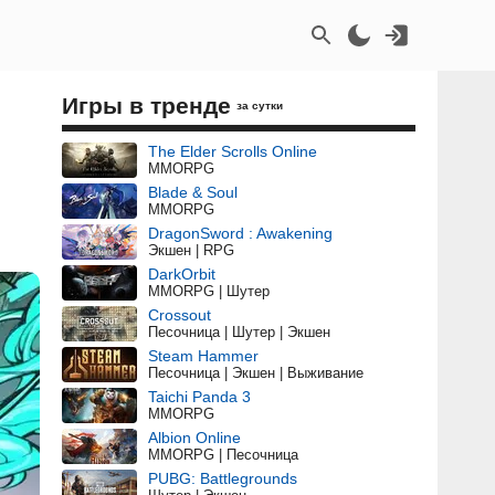
Игры в тренде
за сутки
The Elder Scrolls Online
MMORPG
Blade & Soul
MMORPG
DragonSword : Awakening
Экшен | RPG
DarkOrbit
MMORPG | Шутер
Crossout
Песочница | Шутер | Экшен
Steam Hammer
Песочница | Экшен | Выживание
Taichi Panda 3
MMORPG
Albion Online
MMORPG | Песочница
PUBG: Battlegrounds