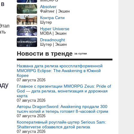
MMORPG
 в
Absolver
Файтинг | Экшен
Контра Сити
Шутер
Этап
Hyper Universe
ать
MOBA | Экшен
Dreadnought
Шутер | Экшен
Новости в тренде
за сутки
Названа дата релиза кроссплатформенной
MMORPG Eclipse: The Awakening в Южной
Корее
07 августа 2026
аду
Главное с презентации MMORPG Zeus: Pride of
God — дата релиза, монетизация и дорожная
карта
07 августа 2026
Авторы DragonSword: Awakening продали 300
тысяч копий и теперь готовят 8-часовой стрим
07 августа 2026
Кооперативный роуглайк-шутер Serious Sam:
Shatterverse обзавелся датой релиза
07 августа 2026