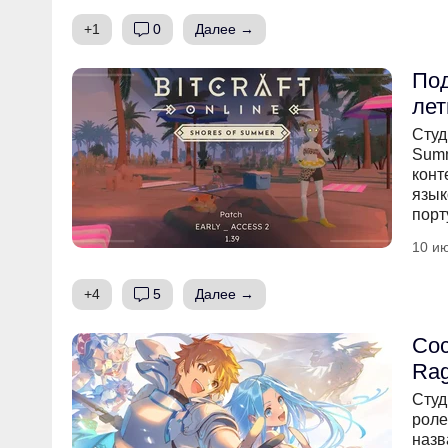
+1
0
Далее →
Под
лет
Студ
Summ
конт
язык
порт
10 ию
+4
5
Далее →
Сос
Rag
Студ
роле
назв