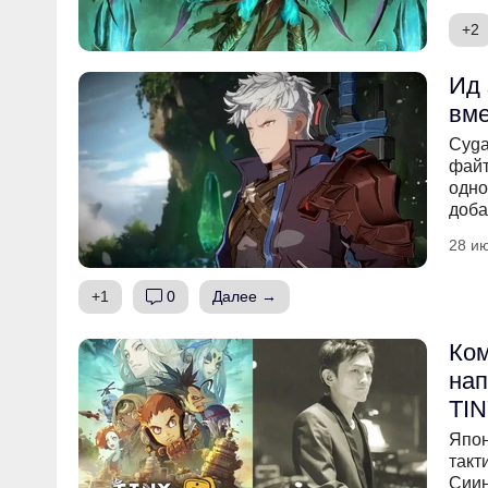
+2
Ид 
вме
Cyga
файт
одно
доба
28 ию
+1
0
Далее →
Ком
нап
TIN
Япон
такт
Сиин