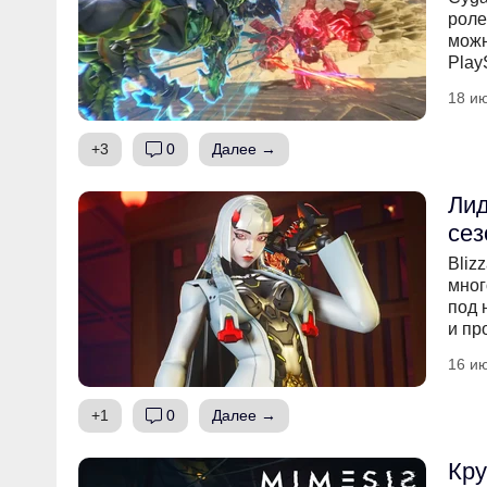
роле
можн
Play
18 ию
+3
0
Далее →
Лид
сез
Bliz
мног
под 
и пр
16 ию
+1
0
Далее →
Кру