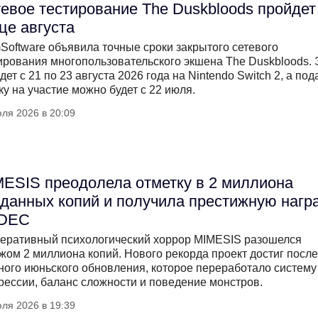
евое тестирование The Duskbloods пройдет
це августа
Software объявила точные сроки закрытого сетевого
ирования многопользовательского экшена The Duskbloods. 
дет с 21 по 23 августа 2026 года на Nintendo Switch 2, а под
ку на участие можно будет с 22 июля.
ля 2026 в 20:09
ESIS преодолела отметку в 2 миллиона
данных копий и получила престижную нагр
DEC
еративный психологический хоррор MIMESIS разошелся
жом 2 миллиона копий. Нового рекорда проект достиг после
ного июньского обновления, которое переработало систему
рессии, баланс сложности и поведение монстров.
ля 2026 в 19:39