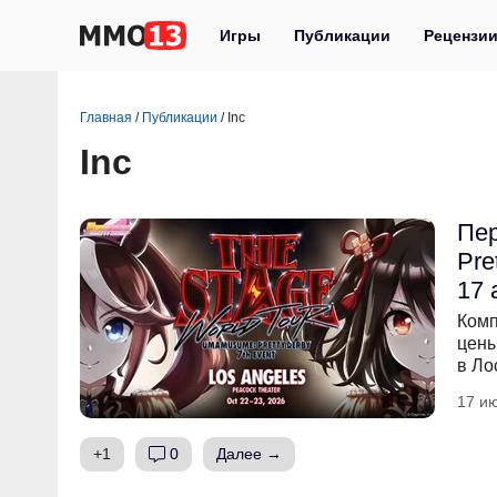
Игры
Публикации
Рецензи
Главная
/
Публикации
/
Inc
Inc
Пер
Pre
17 
Комп
цены
в Ло
17 ию
+1
0
Далее →