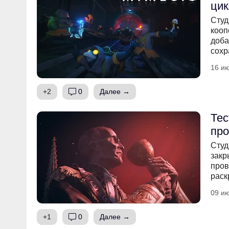
цик
Студ
кооп
доба
сохр
16 ию
+2
0
Далее →
Тес
про
Студ
закр
пров
раск
09 ию
+1
0
Далее →