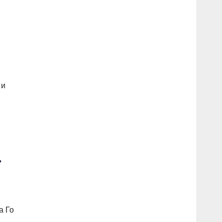
 и
»
а Го