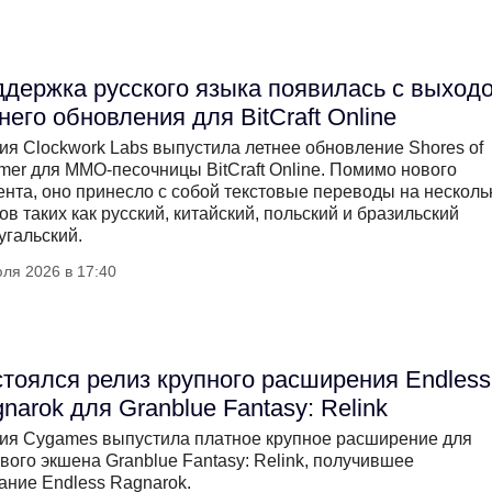
держка русского языка появилась с выход
него обновления для BitCraft Online
ия Clockwork Labs выпустила летнее обновление Shores of
er для MMO-песочницы BitCraft Online. Помимо нового
ента, оно принесло с собой текстовые переводы на несколь
ов таких как русский, китайский, польский и бразильский
угальский.
ля 2026 в 17:40
тоялся релиз крупного расширения Endless
narok для Granblue Fantasy: Relink
ия Cygames выпустила платное крупное расширение для
вого экшена Granblue Fantasy: Relink, получившее
ание Endless Ragnarok.