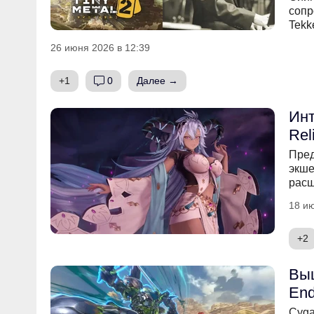
сопр
Tekk
26 июня 2026 в 12:39
+1
0
Далее →
Инт
Rel
Пред
экше
расш
18 ию
+2
Выш
End
Cyga