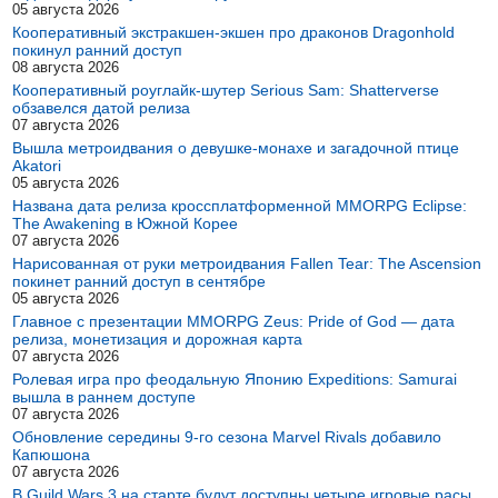
05 августа 2026
Кооперативный экстракшен-экшен про драконов Dragonhold
покинул ранний доступ
08 августа 2026
Кооперативный роуглайк-шутер Serious Sam: Shatterverse
обзавелся датой релиза
07 августа 2026
Вышла метроидвания о девушке-монахе и загадочной птице
Akatori
05 августа 2026
Названа дата релиза кроссплатформенной MMORPG Eclipse:
The Awakening в Южной Корее
07 августа 2026
Нарисованная от руки метроидвания Fallen Tear: The Ascension
покинет ранний доступ в сентябре
05 августа 2026
Главное с презентации MMORPG Zeus: Pride of God — дата
релиза, монетизация и дорожная карта
07 августа 2026
Ролевая игра про феодальную Японию Expeditions: Samurai
вышла в раннем доступе
07 августа 2026
Обновление середины 9-го сезона Marvel Rivals добавило
Капюшона
07 августа 2026
В Guild Wars 3 на старте будут доступны четыре игровые расы,