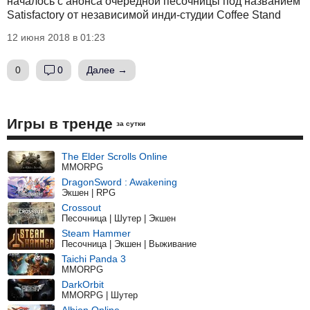
началось с анонса очередной песочницы под названием
Satisfactory​ от независимой инди-студии Coffee Stand
12 июня 2018 в 01:23
0
0
Далее →
Игры в тренде
за сутки
The Elder Scrolls Online
MMORPG
DragonSword : Awakening
Экшен | RPG
Crossout
Песочница | Шутер | Экшен
Steam Hammer
Песочница | Экшен | Выживание
Taichi Panda 3
MMORPG
DarkOrbit
MMORPG | Шутер