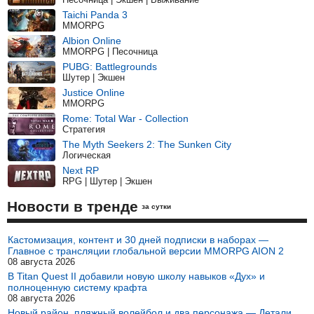
Taichi Panda 3
MMORPG
Albion Online
MMORPG | Песочница
PUBG: Battlegrounds
Шутер | Экшен
Justice Online
MMORPG
Rome: Total War - Collection
Стратегия
The Myth Seekers 2: The Sunken City
Логическая
Next RP
RPG | Шутер | Экшен
Новости в тренде
за сутки
Кастомизация, контент и 30 дней подписки в наборах —
Главное с трансляции глобальной версии MMORPG AION 2
08 августа 2026
В Titan Quest II добавили новую школу навыков «Дух» и
полноценную систему крафта
08 августа 2026
Новый район, пляжный волейбол и два персонажа — Детали