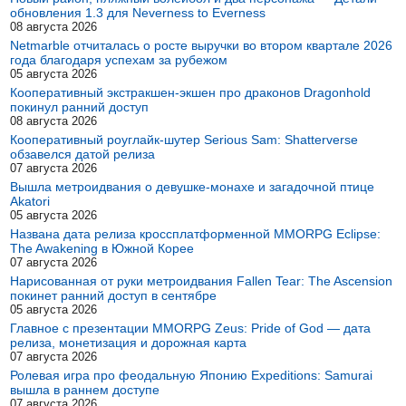
обновления 1.3 для Neverness to Everness
08 августа 2026
Netmarble отчиталась о росте выручки во втором квартале 2026
года благодаря успехам за рубежом
05 августа 2026
Кооперативный экстракшен-экшен про драконов Dragonhold
покинул ранний доступ
08 августа 2026
Кооперативный роуглайк-шутер Serious Sam: Shatterverse
обзавелся датой релиза
07 августа 2026
Вышла метроидвания о девушке-монахе и загадочной птице
Akatori
05 августа 2026
Названа дата релиза кроссплатформенной MMORPG Eclipse:
The Awakening в Южной Корее
07 августа 2026
Нарисованная от руки метроидвания Fallen Tear: The Ascension
покинет ранний доступ в сентябре
05 августа 2026
Главное с презентации MMORPG Zeus: Pride of God — дата
релиза, монетизация и дорожная карта
07 августа 2026
Ролевая игра про феодальную Японию Expeditions: Samurai
вышла в раннем доступе
07 августа 2026