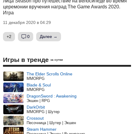
лица Season про путешествие на велосипеде во время
церемонии вручения наград The Game Awards 2020.
Игра
11 декабря 2020 в 04:29
+2
0
Далее →
Игры в тренде
за сутки
The Elder Scrolls Online
MMORPG
Blade & Soul
MMORPG
DragonSword : Awakening
Экшен | RPG
DarkOrbit
MMORPG | Шутер
Crossout
Песочница | Шутер | Экшен
Steam Hammer
Песочница | Экшен | Выживание