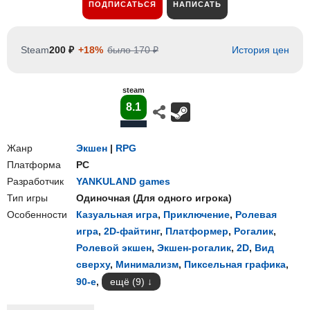
ПОДПИСАТЬСЯ
НАПИСАТЬ
Steam
200 ₽
+18%
было 170 ₽
История цен
steam
8.1
Жанр
Экшен
|
RPG
Платформа
PC
Разработчик
YANKULAND games
Тип игры
Одиночная
(
Для одного игрока
)
Особенности
Казуальная игра
,
Приключение
,
Ролевая
игра
,
2D-файтинг
,
Платформер
,
Рогалик
,
Ролевой экшен
,
Экшен-рогалик
,
2D
,
Вид
сверху
,
Минимализм
,
Пиксельная графика
,
90-е
,
ещё (9)