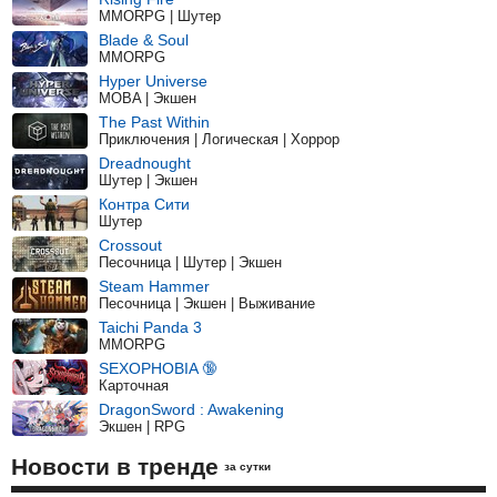
MMORPG | Шутер
Blade & Soul
MMORPG
Hyper Universe
MOBA | Экшен
The Past Within
Приключения | Логическая | Хоррор
Dreadnought
Шутер | Экшен
Контра Сити
Шутер
Crossout
Песочница | Шутер | Экшен
Steam Hammer
Песочница | Экшен | Выживание
Taichi Panda 3
MMORPG
SEXOPHOBIA 🔞
Карточная
DragonSword : Awakening
Экшен | RPG
Новости в тренде
за сутки