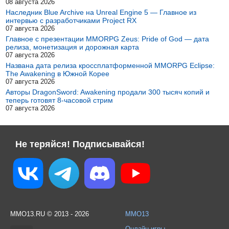
08 августа 2026
Наследник Blue Archive на Unreal Engine 5 — Главное из
интервью с разработчиками Project RX
07 августа 2026
Главное с презентации MMORPG Zeus: Pride of God — дата
релиза, монетизация и дорожная карта
07 августа 2026
Названа дата релиза кроссплатформенной MMORPG Eclipse:
The Awakening в Южной Корее
07 августа 2026
Авторы DragonSword: Awakening продали 300 тысяч копий и
теперь готовят 8-часовой стрим
07 августа 2026
Не теряйся! Подписывайся!
MMO13.RU © 2013 - 2026
MMO13
Онлайн игры