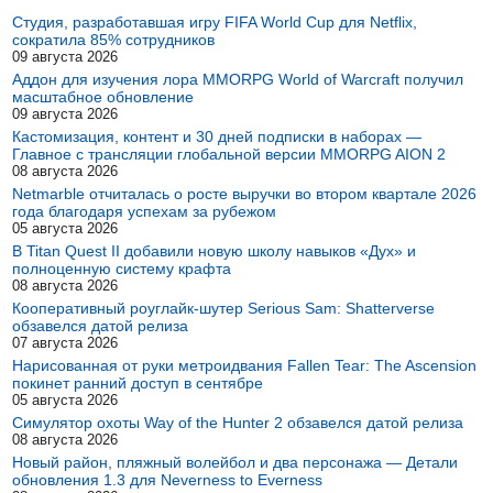
Студия, разработавшая игру FIFA World Cup для Netflix,
сократила 85% сотрудников
09 августа 2026
Аддон для изучения лора MMORPG World of Warcraft получил
масштабное обновление
09 августа 2026
Кастомизация, контент и 30 дней подписки в наборах —
Главное с трансляции глобальной версии MMORPG AION 2
08 августа 2026
Netmarble отчиталась о росте выручки во втором квартале 2026
года благодаря успехам за рубежом
05 августа 2026
В Titan Quest II добавили новую школу навыков «Дух» и
полноценную систему крафта
08 августа 2026
Кооперативный роуглайк-шутер Serious Sam: Shatterverse
обзавелся датой релиза
07 августа 2026
Нарисованная от руки метроидвания Fallen Tear: The Ascension
покинет ранний доступ в сентябре
05 августа 2026
Симулятор охоты Way of the Hunter 2 обзавелся датой релиза
08 августа 2026
Новый район, пляжный волейбол и два персонажа — Детали
обновления 1.3 для Neverness to Everness