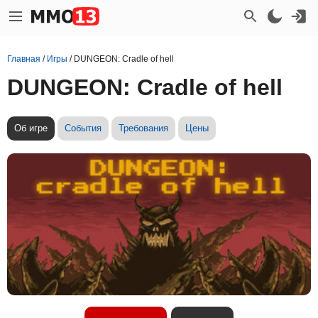
Главная
/
Игры
/
DUNGEON: Cradle of hell
DUNGEON: Cradle of hell
Об игре
События
Требования
Цены