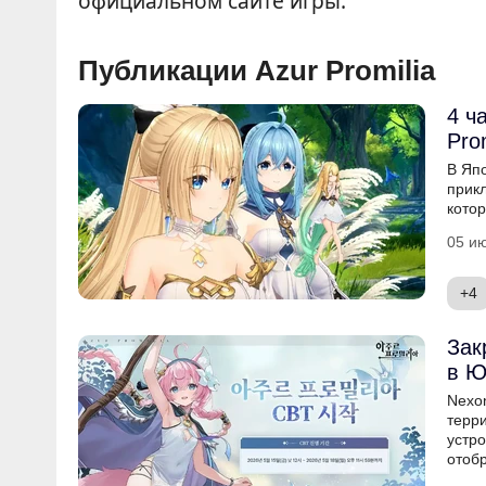
официальном сайте игры.
Публикации Azur Promilia
4 ч
Prom
В Яп
прикл
котор
05 ию
+4
Зак
в Ю
Nexon
терр
устро
отоб