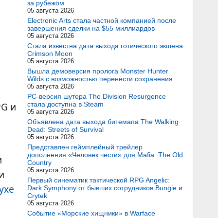
за рубежом
05 августа 2026
Electronic Arts стала частной компанией после
завершения сделки на $55 миллиардов
05 августа 2026
Стала известна дата выхода готического экшена
Crimson Moon
05 августа 2026
Вышла демоверсия пролога Monster Hunter
Wilds с возможностью перенести сохранения
05 августа 2026
PC-версия шутера The Division Resurgence
стала доступна в Steam
PG и
05 августа 2026
Объявлена дата выхода битемапа The Walking
Dead: Streets of Survival
05 августа 2026
Представлен геймплейный трейлер
дополнения «Человек чести» для Mafia: The Old
и
Country
05 августа 2026
и
Первый синематик тактической RPG Angelic:
ухе
Dark Symphony от бывших сотрудников Bungie и
Crytek
05 августа 2026
Событие «Морские хищники» в Warface