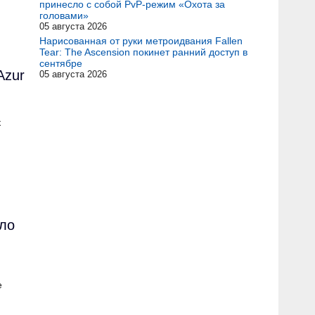
принесло с собой PvP-режим «Охота за
головами»
05 августа 2026
Нарисованная от руки метроидвания Fallen
Tear: The Ascension покинет ранний доступ в
сентябре
Azur
05 августа 2026
к
ало
е