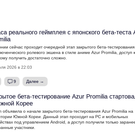
аса реального геймплея с японского бета-теста 
ilia
онии сейчас проходит очередной этап закрытого бета-тестирования
юченческого ролевого экшена в стиле аниме Azur Promilia, доступ 
ому получить достаточно сложно.
ля 2026 в 22:03
9
Далее →
рытое бета-тестирование Azur Promilia стартов
жной Корее
 объявила о начале закрытого бета-тестирования Azur Promilia на
итории Южной Кореи. Данный этап проходит на PC и мобильных
йствах под управлением Android, а доступ получили только заране
ранные участники.