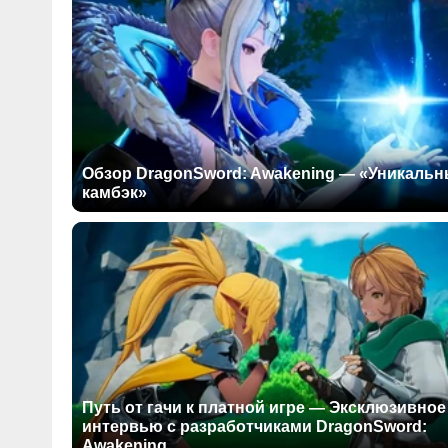
Обзор DragonSword: Awakening — «Уникаль
камбэк»
Путь от гачи к платной игре — Эксклюзивное
интервью с разработчиками DragonSword:
Awakening