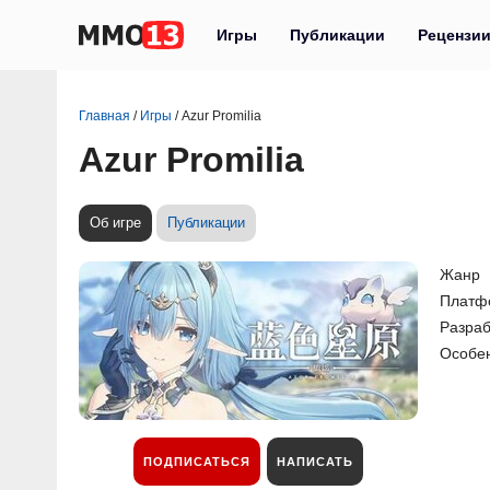
Игры
Публикации
Рецензи
Главная
/
Игры
/
Azur Promilia
Azur Promilia
Об игре
Публикации
Жанр
Платф
Разраб
Особе
ПОДПИСАТЬСЯ
НАПИСАТЬ