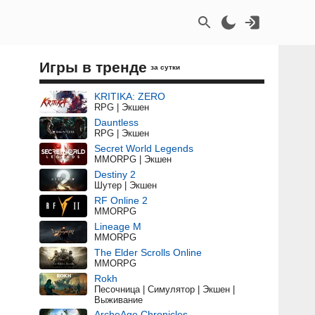
Игры в тренде
за сутки
KRITIKA: ZERO
RPG | Экшен
Dauntless
RPG | Экшен
Secret World Legends
MMORPG | Экшен
Destiny 2
Шутер | Экшен
RF Online 2
MMORPG
Lineage M
MMORPG
The Elder Scrolls Online
MMORPG
Rokh
Песочница | Симулятор | Экшен |
Выживание
ArcheAge Chronicles