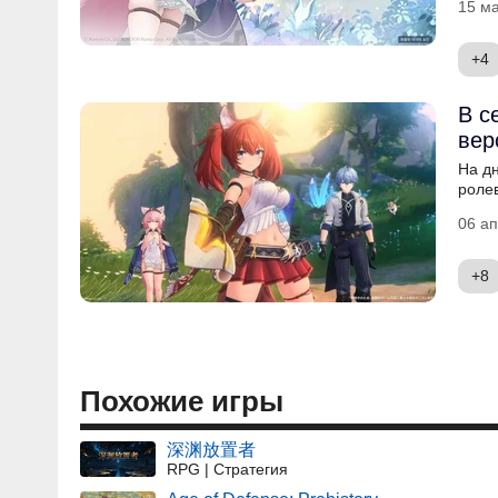
15 ма
+4
В с
вер
На д
ролев
06 ап
+8
Похожие игры
深渊放置者
RPG | Стратегия