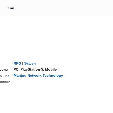
и
Топ
RPG
|
Экшен
орма
PC
,
PlayStation 5
,
Mobile
отчик
Manjuu Network Technology
нности