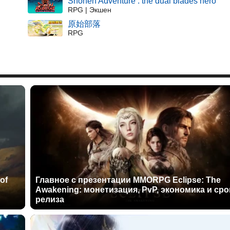
Shonen Adventure : the dual blades hero
RPG | Экшен
原始部落
RPG
of
Главное с презентации MMORPG Eclipse: The
Awakening: монетизация, PvP, экономика и сро
релиза