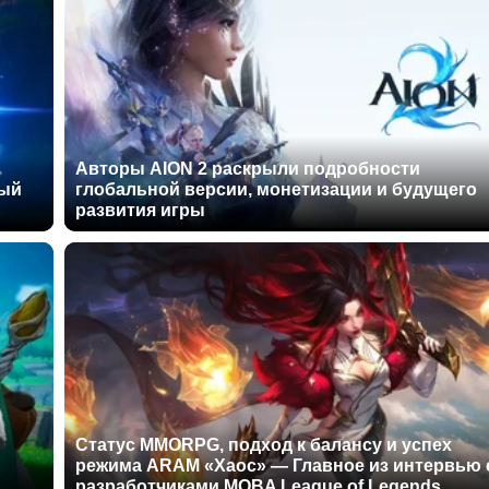
Авторы AION 2 раскрыли подробности
ный
глобальной версии, монетизации и будущего
развития игры
Статус MMORPG, подход к балансу и успех
режима ARAM «Хаос» — Главное из интервью 
разработчиками MOBA League of Legends