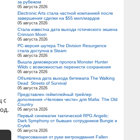
за рубежом
05 августа 2026
Electronic Arts стала частной компанией после
завершения сделки на $55 миллиардов
05 августа 2026
Стала известна дата выхода готического экшена
Crimson Moon
05 августа 2026
PC-версия шутера The Division Resurgence
стала доступна в Steam
05 августа 2026
Вышла демоверсия пролога Monster Hunter
Wilds с возможностью перенести сохранения
05 августа 2026
Объявлена дата выхода битемапа The Walking
Dead: Streets of Survival
05 августа 2026
Представлен геймплейный трейлер
 с
дополнения «Человек чести» для Mafia: The Old
Country
од.
05 августа 2026
Первый синематик тактической RPG Angelic:
Dark Symphony от бывших сотрудников Bungie и
Crytek
05 августа 2026
Нарисованная от руки метроидвания Fallen