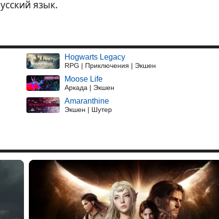
усский язык.
Hogwarts Legacy
RPG | Приключения | Экшен
Moose Life
Аркада | Экшен
Amaranthine
Экшен | Шутер