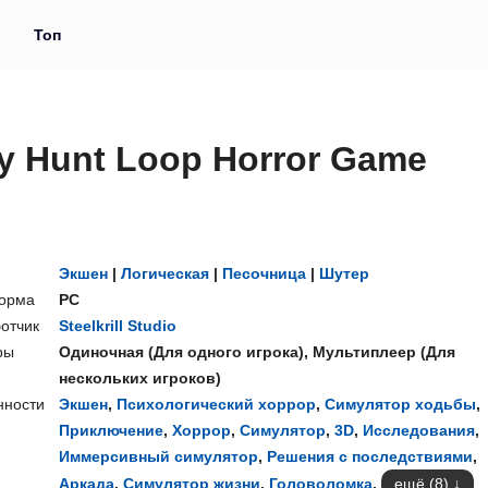
и
Топ
ly Hunt Loop Horror Game
Экшен
|
Логическая
|
Песочница
|
Шутер
орма
PC
отчик
Steelkrill Studio
ры
Одиночная
(
Для одного игрока
),
Мультиплеер
(
Для
нескольких игроков
)
нности
Экшен
,
Психологический хоррор
,
Симулятор ходьбы
,
Приключение
,
Хоррор
,
Симулятор
,
3D
,
Исследования
,
Иммерсивный симулятор
,
Решения с последствиями
,
Аркада
,
Симулятор жизни
,
Головоломка
,
ещё (8)