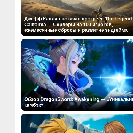
Джефф Каплан показал прогресс The Legend 
California — Серверы на 100 игроков,
ежемесячные сбросы и развитие эндгейма
Обзор DragonSword: Awakening — «Уникаль
камбэк»