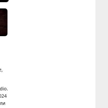
е,
dio.
024
ели