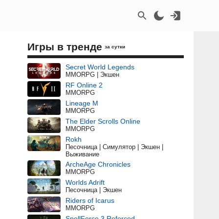
Игры в тренде
за сутки
Secret World Legends
MMORPG | Экшен
RF Online 2
MMORPG
Lineage M
MMORPG
The Elder Scrolls Online
MMORPG
Rokh
Песочница | Симулятор | Экшен |
Выживание
ArcheAge Chronicles
MMORPG
Worlds Adrift
Песочница | Экшен
Riders of Icarus
MMORPG
SpellForce 3 Reforced