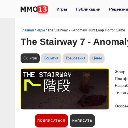
Игры
Публикации
Рецензи
Главная
/
Игры
/
The Stairway 7 - Anomaly Hunt Loop Horror Game
The Stairway 7 - Anoma
Об игре
События
Требования
Цены
Жанр
Платф
Разраб
Тип иг
Особе
ПОДПИСАТЬСЯ
НАПИСАТЬ