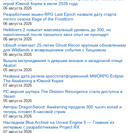
игрой Южной Кореи в июле 2026 года
06 августа 2026
Разработчики экшен-RPG Last Epoch назвали дату старта
пятого сезона Rage of the Frostborn
06 августа 2026
Helldivers 2 повысит максимальный уровень до 300, но
накопленный после прошлого капа опыт не пропадет
06 августа 2026
Ubisoft отмечает 25-летие Ghost Recon крупным обновлением
для Wildlands и возвращением события с Хищником
06 августа 2026
Вышла метроидвания о девушке-монахе и загадочной птице
Akatori
05 августа 2026
Названа дата релиза кроссплатформенной MMORPG Eclipse:
The Awakening в Южной Корее
07 августа 2026
PC-версия шутера The Division Resurgence стала доступна в
Steam
05 августа 2026
Авторы DragonSword: Awakening продали 300 тысяч копий и
теперь готовят 8-часовой стрим
07 августа 2026
Наследник Blue Archive на Unreal Engine 5 — Главное из
интервью с разработчиками Project RX
07 августа 2026