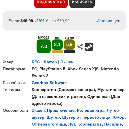
ПОДПИСАТЬСЯ
НАПИСАТЬ
Steam
$49,99
-29%
было $69,99
История цен
MMO13
mc
steam
8.1
5.9
7.0
Жанр
RPG
|
Шутер
|
Экшен
Платформа
PC
,
PlayStation 5
,
Xbox Series X|S
,
Nintendo
Switch 2
Разработчик
Gearbox Software
Тип игры
Кооператив
(
Совместная игра
),
Мультиплеер
(
Для нескольких игроков
),
Одиночная
(
Для
одного игрока
)
Особенности
Экшен
,
Приключение
,
Ролевая игра
,
Лутер-
шутер
,
Шутер
,
Шутер от первого лица
,
Юмор
,
От первого лица
,
Лут
,
Кооператив
,
Насилие
,