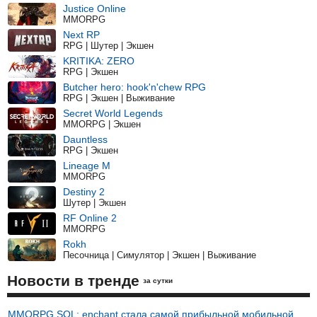
Justice Online
MMORPG
Next RP
RPG | Шутер | Экшен
KRITIKA: ZERO
RPG | Экшен
Butcher hero: hook'n'chew RPG
RPG | Экшен | Выживание
Secret World Legends
MMORPG | Экшен
Dauntless
RPG | Экшен
Lineage M
MMORPG
Destiny 2
Шутер | Экшен
RF Online 2
MMORPG
Rokh
Песочница | Симулятор | Экшен | Выживание
Новости в тренде
за сутки
MMORPG SOL: enchant стала самой прибыльной мобильной