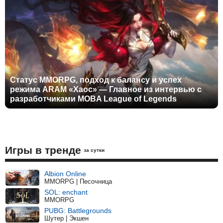
Статус MMORPG, подход к балансу и успех
режима ARAM «Хаос» — Главное из интервью с
разработчиками MOBA League of Legends
Игры в тренде
за сутки
Albion Online
MMORPG | Песочница
SOL: enchant
MMORPG
PUBG: Battlegrounds
Шутер | Экшен