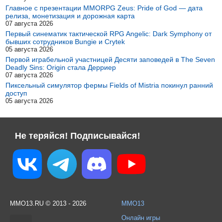
Главное с презентации MMORPG Zeus: Pride of God — дата
релиза, монетизация и дорожная карта
07 августа 2026
Первый синематик тактической RPG Angelic: Dark Symphony от
бывших сотрудников Bungie и Crytek
05 августа 2026
Первой играбельной участницей Десяти заповедей в The Seven
Deadly Sins: Origin стала Дерриер
07 августа 2026
Пиксельный симулятор фермы Fields of Mistria покинул ранний
доступ
05 августа 2026
Не теряйся! Подписывайся!
MMO13.RU © 2013 - 2026
MMO13
Онлайн игры