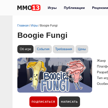
Игры
Публикации
Рецензи
Главная
/
Игры
/
Boogie Fungi
Boogie Fungi
Об игре
События
Требования
Цены
Жанр
Платф
Разраб
Тип иг
Особе
ПОДПИСАТЬСЯ
НАПИСАТЬ