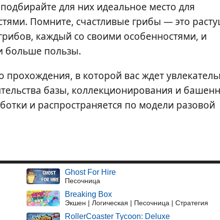
 подбирайте для них идеальное место для
остями. Помните, счастливые грибы — это раст
грибов, каждый со своими особенностями, и
и больше пользы.
го прохождения, в которой вас ждет увлекател
ительства базы, коллекционирования и башен
аботки и распространяется по модели разовой
Ghost For Hire
Песочница
Breaking Box
Экшен | Логическая | Песочница | Стратегия
RollerCoaster Tycoon: Deluxe