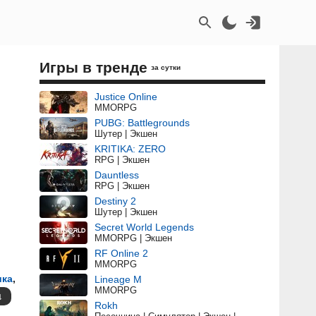
Игры в тренде
за сутки
Justice Online
MMORPG
PUBG: Battlegrounds
Шутер | Экшен
KRITIKA: ZERO
RPG | Экшен
Dauntless
RPG | Экшен
Destiny 2
Шутер | Экшен
Secret World Legends
MMORPG | Экшен
RF Online 2
MMORPG
ика
,
Lineage M
MMORPG
Rokh