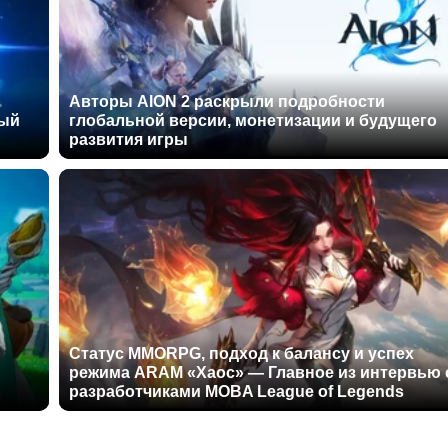
Авторы AION 2 раскрыли подробности
ный
глобальной версии, монетизации и будущего
развития игры
Статус MMORPG, подход к балансу и успех
режима ARAM «Хаос» — Главное из интервью 
разработчиками MOBA League of Legends