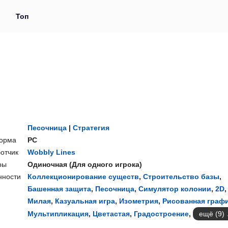
и
Топ
Песочница
|
Стратегия
орма
PC
отчик
Wobbly Lines
ры
Одиночная
(
Для одного игрока
)
нности
Коллекционирование существ
,
Строительство базы
,
Башенная защита
,
Песочница
,
Симулятор колонии
,
2D
,
Милая
,
Казуальная игра
,
Изометрия
,
Рисованная граф
Мультипликация
,
Цветастая
,
Градостроение
,
ещё (9)