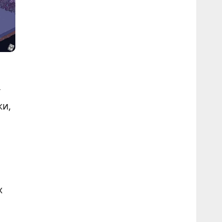
е
т
ки,
х