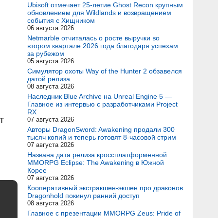
Ubisoft отмечает 25-летие Ghost Recon крупным
обновлением для Wildlands и возвращением
события с Хищником
06 августа 2026
Netmarble отчиталась о росте выручки во
втором квартале 2026 года благодаря успехам
за рубежом
05 августа 2026
Симулятор охоты Way of the Hunter 2 обзавелся
датой релиза
08 августа 2026
Наследник Blue Archive на Unreal Engine 5 —
Главное из интервью с разработчиками Project
RX
т
07 августа 2026
Авторы DragonSword: Awakening продали 300
тысяч копий и теперь готовят 8-часовой стрим
07 августа 2026
Названа дата релиза кроссплатформенной
MMORPG Eclipse: The Awakening в Южной
Корее
07 августа 2026
Кооперативный экстракшен-экшен про драконов
Dragonhold покинул ранний доступ
08 августа 2026
Главное с презентации MMORPG Zeus: Pride of