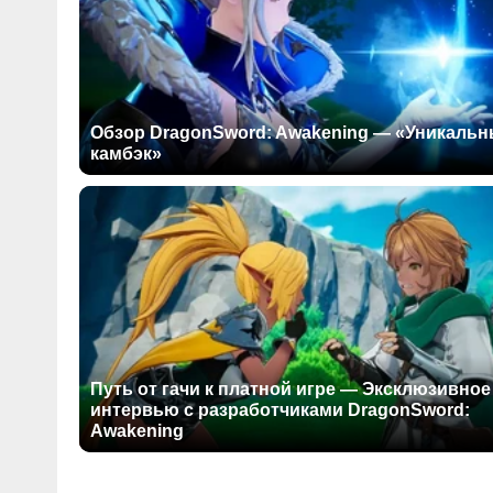
Обзор DragonSword: Awakening — «Уникаль
камбэк»
Путь от гачи к платной игре — Эксклюзивное
интервью с разработчиками DragonSword:
Awakening