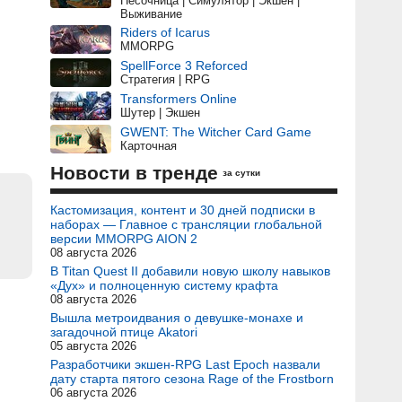
Песочница | Симулятор | Экшен |
Выживание
Riders of Icarus
MMORPG
SpellForce 3 Reforced
Стратегия | RPG
Transformers Online
Шутер | Экшен
GWENT: The Witcher Card Game
Карточная
Новости в тренде
за сутки
Кастомизация, контент и 30 дней подписки в
наборах — Главное с трансляции глобальной
версии MMORPG AION 2
08 августа 2026
В Titan Quest II добавили новую школу навыков
«Дух» и полноценную систему крафта
08 августа 2026
Вышла метроидвания о девушке-монахе и
загадочной птице Akatori
05 августа 2026
Разработчики экшен-RPG Last Epoch назвали
дату старта пятого сезона Rage of the Frostborn
06 августа 2026