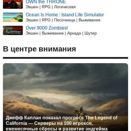
OWN the THRONE
Экшен | RPG | Логическая
Ocean Is Home : Island Life Simulator
Экшен | RPG | Песочница | Выживание
Over 9000 Zombies!
Экшен | Выживание | Аркада | Шутер
В центре внимания
Джефф Каплан показал прогресс The Legend of
California — Серверы на 100 игроков,
ежемесячные сбросы и развитие эндгейма