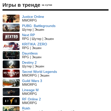
Игры в тренде
за сутки
Justice Online
MMORPG
PUBG: Battlegrounds
Шутер | Экшен
Next RP
RPG | Шутер | Экшен
KRITIKA: ZERO
RPG | Экшен
Dauntless
RPG | Экшен
Destiny 2
Шутер | Экшен
Secret World Legends
MMORPG | Экшен
Guild Wars 3
MMORPG
Lineage M
MMORPG
RF Online 2
MMORPG
Rokh