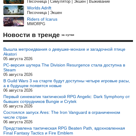
Песочница | Симулятор | Экшен | Выживание
Worlds Adrift
Песочница | Экшен
Riders of Icarus
MMORPG
Новости в тренде
за сутки
Вышла метроидвания о девушке-монахе и загадочной птице
Akatori
05 августа 2026
PC-версия шутера The Division Resurgence стала доступна в
Steam
05 августа 2026
В Guild Wars 3 на старте будут доступны четыре игровые расы,
а в будущем появятся новые
06 августа 2026
Первый синематик тактической RPG Angelic: Dark Symphony от
бывших сотрудников Bungie и Crytek
05 августа 2026
Состоялся запуск Ares: The Iron Vanguard в ограниченном
числе стран
06 августа 2026
Представлена тактическая RPG Beaten Path, вдохновленная
Final Fantasy Tactics и Fire Emblem