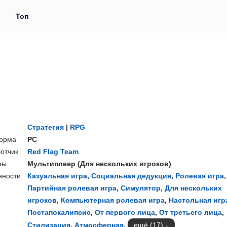
и
Топ
Стратегия
|
RPG
орма
PC
отчик
Red Flag Team
ры
Мультиплеер
(
Для нескольких игроков
)
нности
Казуальная игра
,
Социальная дедукция
,
Ролевая игра
,
Партийная ролевая игра
,
Симулятор
,
Для нескольких
игроков
,
Компьютерная ролевая игра
,
Настольная игр
Постапокалипсис
,
От первого лица
,
От третьего лица
,
Стилизация
,
Атмосферная
,
ещё (17)