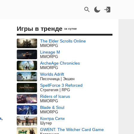
Игры в тренде
за сутки
The Elder Scrolls Online
MMORPG
Lineage M
MMORPG
ArcheAge Chronicles
MMORPG
Worlds Adrift
Песочница | Экшен
SpellForce 3 Reforced
Стратегия | RPG
Riders of Icarus
MMORPG
Blade & Soul
MMORPG
а
,
Контра Сити
Шутер
GWENT: The Witcher Card Game