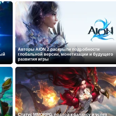
Авторы AION 2 раскрыли подробности
ный
глобальной версии, монетизации и будущего
развития игры
Статус MMORPG, подход к балансу и успех