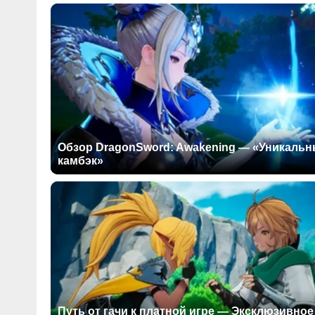
Обзор DragonSword: Awakening — «Уникаль
камбэк»
Путь от гачи к платной игре — Эксклюзивное