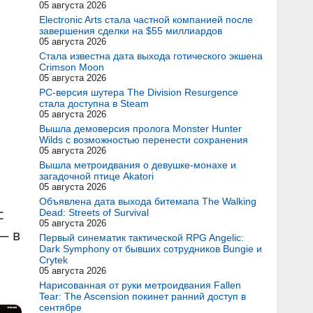
05 августа 2026
Electronic Arts стала частной компанией после
завершения сделки на $55 миллиардов
05 августа 2026
Стала известна дата выхода готического экшена
Crimson Moon
05 августа 2026
PC-версия шутера The Division Resurgence
стала доступна в Steam
05 августа 2026
Вышла демоверсия пролога Monster Hunter
Wilds с возможностью перенести сохранения
05 августа 2026
Вышла метроидвания о девушке-монахе и
загадочной птице Akatori
05 августа 2026
Объявлена дата выхода битемапа The Walking
с
Dead: Streets of Survival
05 августа 2026
— в
Первый синематик тактической RPG Angelic:
Dark Symphony от бывших сотрудников Bungie и
Crytek
05 августа 2026
Нарисованная от руки метроидвания Fallen
Tear: The Ascension покинет ранний доступ в
сентябре