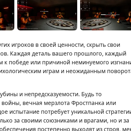
угих игроков в своей ценности, скрыть свои
ков. Каждая деталь вашего прошлого, каждый
м к победе или причиной неминуемого изгнан
сихологическим играм и неожиданным поворо
убины и непредсказуемости. Будь то
 войны, вечная мерзлота Фростпанка или
дое испытание потребует уникальной стратеги
лько за своими союзниками и врагами, но и за
беспечения постепенно выходят из строя, ме