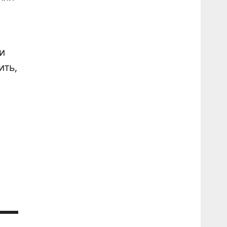
и
ить,