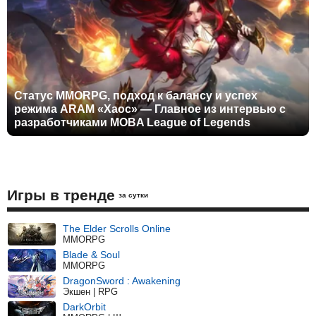
Статус MMORPG, подход к балансу и успех
режима ARAM «Хаос» — Главное из интервью с
разработчиками MOBA League of Legends
Игры в тренде
за сутки
The Elder Scrolls Online
MMORPG
Blade & Soul
MMORPG
DragonSword : Awakening
Экшен | RPG
DarkOrbit