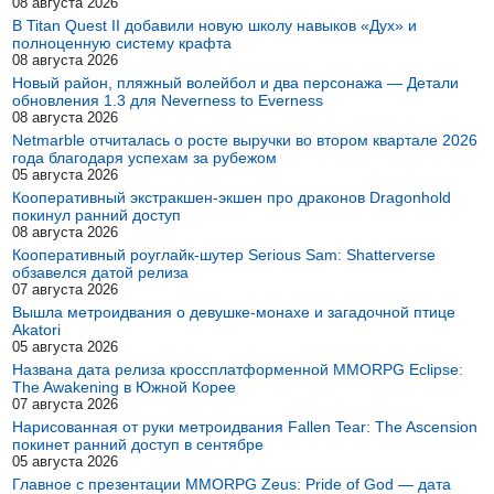
08 августа 2026
В Titan Quest II добавили новую школу навыков «Дух» и
полноценную систему крафта
08 августа 2026
Новый район, пляжный волейбол и два персонажа — Детали
обновления 1.3 для Neverness to Everness
08 августа 2026
Netmarble отчиталась о росте выручки во втором квартале 2026
года благодаря успехам за рубежом
05 августа 2026
Кооперативный экстракшен-экшен про драконов Dragonhold
покинул ранний доступ
08 августа 2026
Кооперативный роуглайк-шутер Serious Sam: Shatterverse
обзавелся датой релиза
07 августа 2026
Вышла метроидвания о девушке-монахе и загадочной птице
Akatori
05 августа 2026
Названа дата релиза кроссплатформенной MMORPG Eclipse:
The Awakening в Южной Корее
07 августа 2026
Нарисованная от руки метроидвания Fallen Tear: The Ascension
покинет ранний доступ в сентябре
05 августа 2026
Главное с презентации MMORPG Zeus: Pride of God — дата