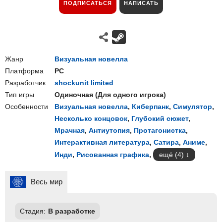
ПОДПИСАТЬСЯ
НАПИСАТЬ
Жанр
Визуальная новелла
Платформа
PC
Разработчик
shockunit limited
Тип игры
Одиночная
(
Для одного игрока
)
Особенности
Визуальная новелла
,
Киберпанк
,
Симулятор
,
Несколько концовок
,
Глубокий сюжет
,
Мрачная
,
Антиутопия
,
Протагонистка
,
Интерактивная литература
,
Сатира
,
Аниме
,
Инди
,
Рисованная графика
,
ещё (4)
Весь мир
Стадия:
В разработке