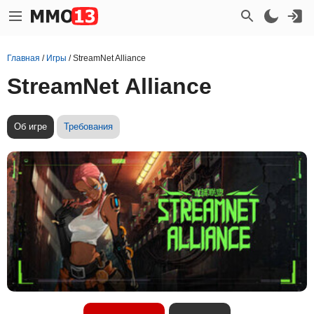
Главная
/
Игры
/
StreamNet Alliance
StreamNet Alliance
Об игре
Требования