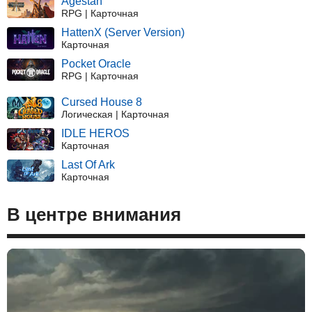
Agestan
RPG | Карточная
HattenX (Server Version)
Карточная
Pocket Oracle
RPG | Карточная
Cursed House 8
Логическая | Карточная
IDLE HEROS
Карточная
Last Of Ark
Карточная
В центре внимания