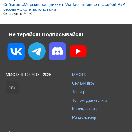
Событие «Морские хищники» в Warface принесло с собой PvP-
режим «Охота за головами»
05 августа 2026
Не теряйся! Подписывайся!
MMO13.RU © 2013 - 2026
MMO13
Онлайн игры
18+
Топ игр
Топ ожидаемых игр
Календарь игр
Рандомайзер