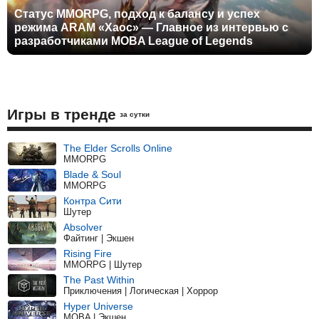
Статус MMORPG, подход к балансу и успех
режима ARAM «Хаос» — Главное из интервью с
разработчиками MOBA League of Legends
Игры в тренде
за сутки
The Elder Scrolls Online
MMORPG
Blade & Soul
MMORPG
Контра Сити
Шутер
Absolver
Файтинг | Экшен
Rising Fire
MMORPG | Шутер
The Past Within
Приключения | Логическая | Хоррор
Hyper Universe
MOBA | Экшен