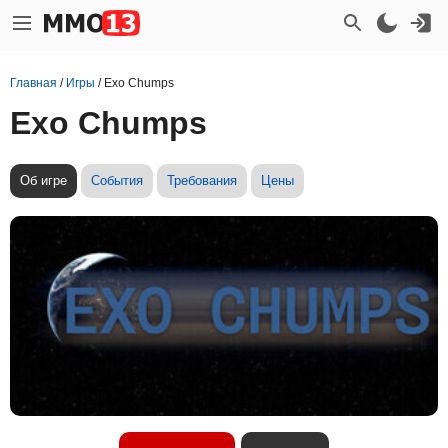
Главная
/
Игры
/
Exo Chumps
Exo Chumps
Об игре
События
Требования
Цены