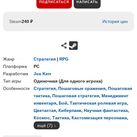
ПОДПИСАТЬСЯ
НАПИСАТЬ
Steam
240 ₽
История цен
Жанр
Стратегия
|
RPG
Платформа
PC
Разработчик
Joe Kerr
Тип игры
Одиночная
(
Для одного игрока
)
Особенности
Стратегия
,
Пошаговые сражения
,
Пошаговая
тактика
,
Пошаговая стратегия
,
Менеджмент
инвентаря
,
Бой
,
Тактическая ролевая игра
,
Цветастая
,
Киберпанк
,
Научная фантастика
,
Космос
,
Тактика
,
Кастомизация персонажа
,
ещё (7)