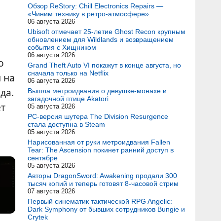
Обзор ReStory: Chill Electronics Repairs —
«Чиним технику в ретро-атмосфере»
06 августа 2026
Ubisoft отмечает 25-летие Ghost Recon крупным
обновлением для Wildlands и возвращением
события с Хищником
06 августа 2026
о
Grand Theft Auto VI покажут в конце августа, но
сначала только на Netflix
 на
06 августа 2026
да.
Вышла метроидвания о девушке-монахе и
загадочной птице Akatori
ет
05 августа 2026
PC-версия шутера The Division Resurgence
стала доступна в Steam
05 августа 2026
Нарисованная от руки метроидвания Fallen
Tear: The Ascension покинет ранний доступ в
сентябре
05 августа 2026
Авторы DragonSword: Awakening продали 300
тысяч копий и теперь готовят 8-часовой стрим
07 августа 2026
Первый синематик тактической RPG Angelic:
Dark Symphony от бывших сотрудников Bungie и
Crytek