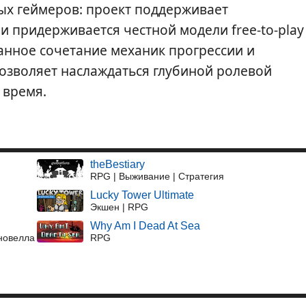
тых геймеров: проект поддерживает
 придерживается честной модели free-to-play
ванное сочетание механик прогрессии и
позволяет наслаждаться глубиной ролевой
 время.
theBestiary
RPG | Выживание | Стратегия
Lucky Tower Ultimate
Экшен | RPG
Why Am I Dead At Sea
 новелла
RPG