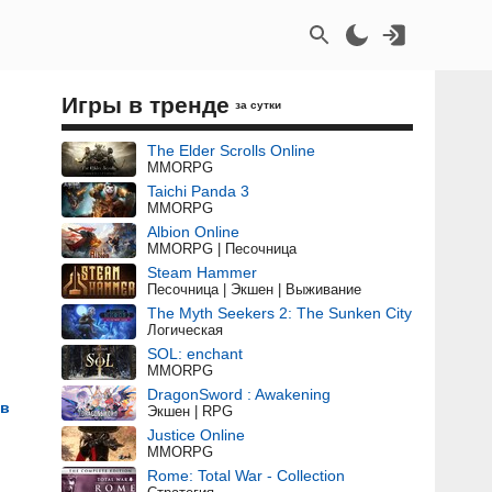
Игры в тренде
за сутки
The Elder Scrolls Online
MMORPG
Taichi Panda 3
MMORPG
Albion Online
MMORPG | Песочница
Steam Hammer
Песочница | Экшен | Выживание
The Myth Seekers 2: The Sunken City
Логическая
SOL: enchant
MMORPG
DragonSword : Awakening
ив
Экшен | RPG
Justice Online
MMORPG
Rome: Total War - Collection