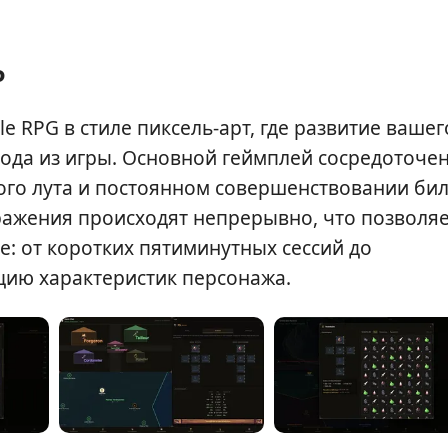
P
dle RPG в стиле пиксель-арт, где развитие вашег
ода из игры. Основной геймплей сосредоточен
ого лута и постоянном совершенствовании бил
ражения происходят непрерывно, что позволя
е: от коротких пятиминутных сессий до
цию характеристик персонажа.