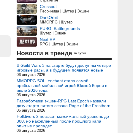
Стратегия
Crossout
Песочница | Шутер | Экшен
DarkOrbit
MMORPG | Шутер
PUBG: Battlegrounds
Шутер | Экшен
Next RP
RPG | Шутер | Экшен
Новости в тренде
за сутки
В Guild Wars 3 на старте будут доступны четыре
игровые расы, а в будущем появятся новые
06 августа 2026
MMORPG SOL: enchant стала самой
прибыльной мобильной игрой Южной Кореи в
июле 2026 года
06 августа 2026
Разработчики экшен-RPG Last Epoch назвали
дату старта пятого сезона Rage of the Frostborn
06 августа 2026
Helldivers 2 повысит максимальный уровень до
300, но накопленный после прошлого капа
опыт не пропадет
06 августа 2026