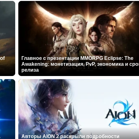
of
Главное с презентации MMORPG Eclipse: The
Awakening: монетизация, PvP, экономика и сро
релиза
Авторы AION 2 раскрыли подробности