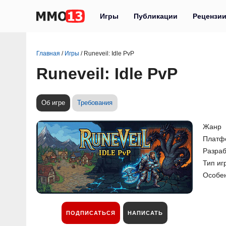
Игры
Публикации
Рецензи
Главная
/
Игры
/
Runeveil: Idle PvP
Runeveil: Idle PvP
Об игре
Требования
Жанр
Платф
Разраб
Тип иг
Особе
ПОДПИСАТЬСЯ
НАПИСАТЬ