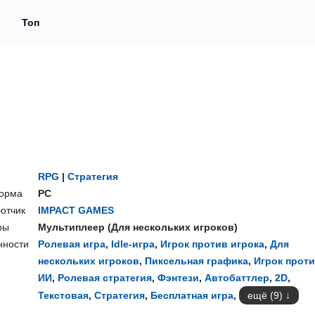
и
Топ
RPG
|
Стратегия
орма
PC
отчик
IMPACT GAMES
ры
Мультиплеер
(
Для нескольких игроков
)
нности
Ролевая игра
,
Idle-игра
,
Игрок против игрока
,
Для
нескольких игроков
,
Пиксельная графика
,
Игрок прот
ИИ
,
Ролевая стратегия
,
Фэнтези
,
Автобаттлер
,
2D
,
Текстовая
,
Стратегия
,
Бесплатная игра
,
ещё (9)