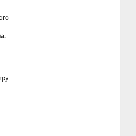
ого
а.
гру