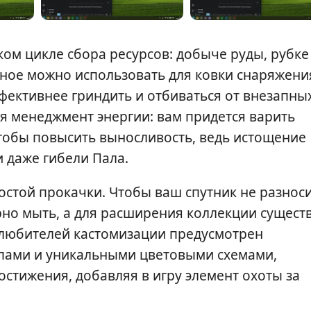
ком цикле сбора ресурсов: добыче руды, рубке
енное можно использовать для ковки снаряжен
ффективнее гриндить и отбиваться от внезапны
ся менеджмент энергии: вам придется варить
 чтобы повысить выносливость, ведь истощение
и даже гибели Пала.
остой прокачки. Чтобы ваш спутник не разнос
ярно мыть, а для расширения коллекции сущест
я любителей кастомизации предусмотрен
пами и уникальными цветовыми схемами,
стижения, добавляя в игру элемент охоты за