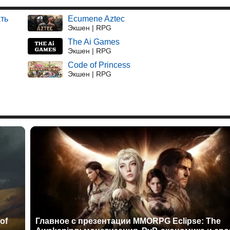
ать
Ecumene Aztec
Экшен | RPG
The Ai Games
Экшен | RPG
Code of Princess
Экшен | RPG
of
Главное с презентации MMORPG Eclipse: The