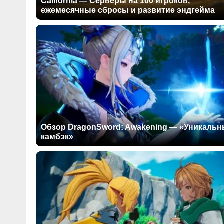
California — Серверы на 100 игроков,
ежемесячные сбросы и развитие эндгейма
Обзор DragonSword: Awakening — «Уникаль
камбэк»