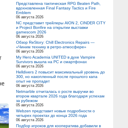
Представлена тактическая RPG Beaten Path,
вдохновленная Final Fantasy Tactics и Fire
Emblem
06 августа 2026
NC представит трейлеры AION 2, CINDER CITY
и Project Bonfire на открытии выставки
gamescom 2026
06 августа 2026
Обзор ReStory: Chill Electronics Repairs —
«Чиним технику в ретро-атмосфере»
06 августа 2026
т
My Hero Academia UNITED в духе Vampire
Survivors вышла на PC и смартфонах
06 августа 2026
Helldivers 2 повысит максимальный уровень до
300, но накопленный после прошлого капа
опыт не пропадет
не
06 августа 2026
Netmarble отчиталась о росте выручки во
втором квартале 2026 года благодаря успехам
за рубежом
05 августа 2026
Webzen представит новые подробности о
четырех проектах до конца 2026 года
06 августа 2026
Подбор игроков для кооператива добавили в