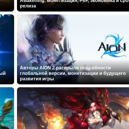
Awakening: монетизация, PvP, экономика и сро
релиза
Авторы AION 2 раскрыли подробности
ный
глобальной версии, монетизации и будущего
развития игры