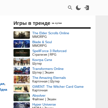
Игры в тренде
за сутки
The Elder Scrolls Online
MMORPG
Blade & Soul
MMORPG
SpellForce 3 Reforced
Стратегия | RPG
Контра Сити
Шутер
Transformers Online
Шутер | Экшен
The Amazing Eternals
Карточная | Шутер
щая
,
GWENT: The Witcher Card Game
Одна
Карточная
Absolver
Файтинг | Экшен
Hyper Universe