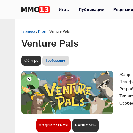
Игры
Публикации
Рецензи
Главная
/
Игры
/
Venture Pals
Venture Pals
Об игре
Требования
Жанр
Платф
Разраб
Тип иг
Особе
ПОДПИСАТЬСЯ
НАПИСАТЬ