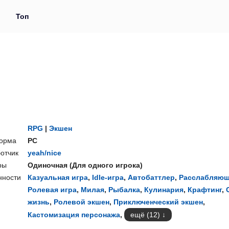
и
Топ
RPG
|
Экшен
орма
PC
отчик
yeah/nice
ры
Одиночная
(
Для одного игрока
)
нности
Казуальная игра
,
Idle-игра
,
Автобаттлер
,
Расслабляю
Ролевая игра
,
Милая
,
Рыбалка
,
Кулинария
,
Крафтинг
,
жизнь
,
Ролевой экшен
,
Приключенческий экшен
,
Кастомизация персонажа
,
ещё (12)