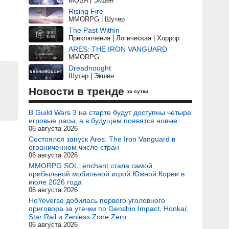
MOBA | Экшен
Rising Fire
MMORPG | Шутер
The Past Within
Приключения | Логическая | Хоррор
ARES: THE IRON VANGUARD
MMORPG
Dreadnought
Шутер | Экшен
Новости в тренде
за сутки
В Guild Wars 3 на старте будут доступны четыре
игровые расы, а в будущем появятся новые
06 августа 2026
Состоялся запуск Ares: The Iron Vanguard в
ограниченном числе стран
06 августа 2026
MMORPG SOL: enchant стала самой
прибыльной мобильной игрой Южной Кореи в
июле 2026 года
06 августа 2026
HoYoverse добилась первого уголовного
приговора за утечки по Genshin Impact, Honkai:
Star Rail и Zenless Zone Zero
06 августа 2026