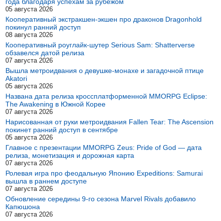
года благодаря успехам за рубежом
05 августа 2026
Кооперативный экстракшен-экшен про драконов Dragonhold
покинул ранний доступ
08 августа 2026
Кооперативный роуглайк-шутер Serious Sam: Shatterverse
обзавелся датой релиза
07 августа 2026
Вышла метроидвания о девушке-монахе и загадочной птице
Akatori
05 августа 2026
Названа дата релиза кроссплатформенной MMORPG Eclipse:
The Awakening в Южной Корее
07 августа 2026
Нарисованная от руки метроидвания Fallen Tear: The Ascension
покинет ранний доступ в сентябре
05 августа 2026
Главное с презентации MMORPG Zeus: Pride of God — дата
релиза, монетизация и дорожная карта
07 августа 2026
Ролевая игра про феодальную Японию Expeditions: Samurai
вышла в раннем доступе
07 августа 2026
Обновление середины 9-го сезона Marvel Rivals добавило
Капюшона
07 августа 2026