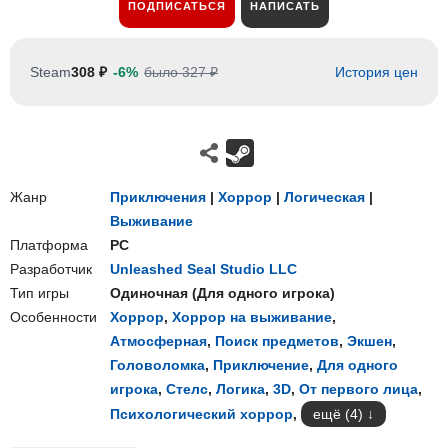
ПОДПИСАТЬСЯ
НАПИСАТЬ
Steam
308 ₽
-6%
было 327 ₽
История цен
Жанр
Приключения
|
Хоррор
|
Логическая
|
Выживание
Платформа
PC
Разработчик
Unleashed Seal Studio LLC
Тип игры
Одиночная
(
Для одного игрока
)
Особенности
Хоррор
,
Хоррор на выживание
,
Атмосферная
,
Поиск предметов
,
Экшен
,
Головоломка
,
Приключение
,
Для одного
игрока
,
Стелс
,
Логика
,
3D
,
От первого лица
,
Психологический хоррор
,
ещё (4)