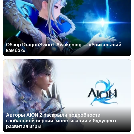
Обзор DragonSword: Awakening — «Уникальный
камбэк»
Авторы AION 2 раскрыли подробности
глобальной версии, монетизации и будущего
развития игры