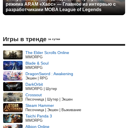
режима ARAM «Хаос» — Главное из интервью с
разработчиками MOBA League of Legends
Игры в тренде
за сутки
The Elder Scrolls Online
MMORPG
Blade & Soul
MMORPG
DragonSword : Awakening
Экшен | RPG
DarkOrbit
MMORPG | Шутер
Crossout
Песочница | Шутер | Экшен
Steam Hammer
Песочница | Экшен | Выживание
Taichi Panda 3
MMORPG
Albion Online