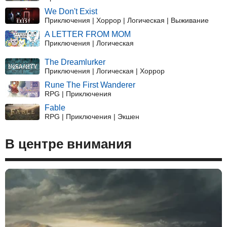
We Don't Exist
Приключения | Хоррор | Логическая | Выживание
A LETTER FROM MOM
Приключения | Логическая
The Dreamlurker
Приключения | Логическая | Хоррор
Rune The First Wanderer
RPG | Приключения
Fable
RPG | Приключения | Экшен
В центре внимания