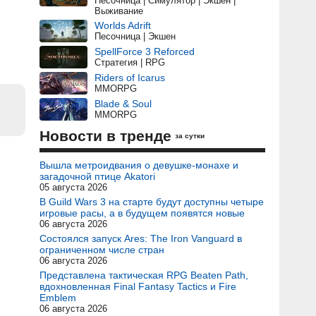
Песочница | Симулятор | Экшен |
Выживание
Worlds Adrift
Песочница | Экшен
SpellForce 3 Reforced
Стратегия | RPG
Riders of Icarus
MMORPG
Blade & Soul
MMORPG
Новости в тренде
за сутки
Вышла метроидвания о девушке-монахе и
загадочной птице Akatori
05 августа 2026
В Guild Wars 3 на старте будут доступны четыре
игровые расы, а в будущем появятся новые
06 августа 2026
Состоялся запуск Ares: The Iron Vanguard в
ограниченном числе стран
06 августа 2026
Представлена тактическая RPG Beaten Path,
вдохновленная Final Fantasy Tactics и Fire
Emblem
06 августа 2026