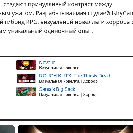
ю, создают причудливый контраст между
ным ужасом. Разрабатываемая студией IshyGa
ый гибрид RPG, визуальной новеллы и хоррора 
кам уникальный одиночный опыт.
Novalie
Визуальная новелла
ROUGH KUTS: The Thirsty Dead
Визуальная новелла | Хоррор
Santa's Big Sack
Визуальная новелла | Хоррор