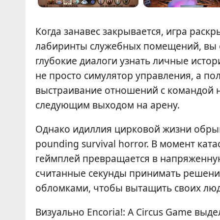
Когда занавес закрывается, игра раск
лабиринты служебных помещений, вы с
глубокие диалоги узнать личные истори
не просто симулятор управления, а по
выстраивание отношений с командой н
следующим выходом на арену.
Однако идиллия цирковой жизни обрыва
pounding survival horror. В момент к
геймплей превращается в напряженную
считанные секунды принимать решени
обломками, чтобы вытащить своих люде
Визуально Encoria!: A Circus Game выде