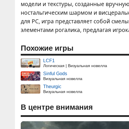
модели и текстуры, созданные вручну
ностальгическим шармом и висцераль
для PC, игра представляет собой смел
элементами рогалика, предлагая игро
Похожие игры
LCF1
Логическая | Визуальная новелла
Sinful Gods
Визуальная новелла
Theurgic
Визуальная новелла
В центре внимания