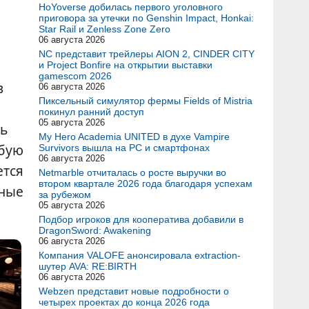
HoYoverse добилась первого уголовного
приговора за утечки по Genshin Impact, Honkai:
Star Rail и Zenless Zone Zero
06 августа 2026
NC представит трейлеры AION 2, CINDER CITY
и Project Bonfire на открытии выставки
gamescom 2026
в
06 августа 2026
Пиксельный симулятор фермы Fields of Mistria
покинул ранний доступ
05 августа 2026
ть
My Hero Academia UNITED в духе Vampire
обую
Survivors вышла на PC и смартфонах
06 августа 2026
ется
Netmarble отчиталась о росте выручки во
втором квартале 2026 года благодаря успехам
мные
за рубежом
05 августа 2026
Подбор игроков для кооператива добавили в
DragonSword: Awakening
06 августа 2026
Компания VALOFE анонсировала extraction-
шутер AVA: RE:BIRTH
06 августа 2026
Webzen представит новые подробности о
четырех проектах до конца 2026 года