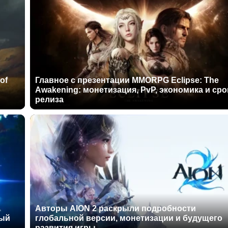
of
Главное с презентации MMORPG Eclipse: The
Awakening: монетизация, PvP, экономика и сро
релиза
Авторы AION 2 раскрыли подробности
ный
глобальной версии, монетизации и будущего
развития игры