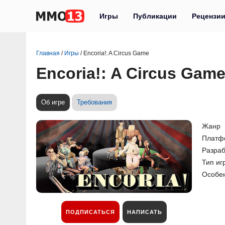
Игры
Публикации
Рецензи
Главная
/
Игры
/
Encoria!: A Circus Game
Encoria!: A Circus Gam
Об игре
Требования
Жанр
Платф
Разраб
Тип иг
Особе
ПОДПИСАТЬСЯ
НАПИСАТЬ