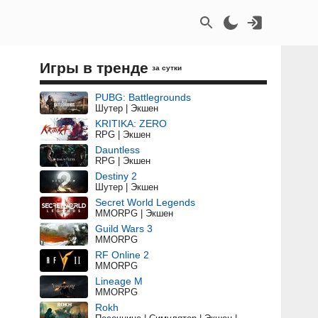
Игры в тренде
за сутки
PUBG: Battlegrounds
Шутер | Экшен
KRITIKA: ZERO
RPG | Экшен
Dauntless
RPG | Экшен
Destiny 2
Шутер | Экшен
Secret World Legends
MMORPG | Экшен
Guild Wars 3
MMORPG
RF Online 2
MMORPG
Lineage M
MMORPG
Rokh