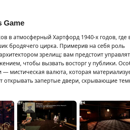
us Game
ков в атмосферный Хартфорд 1940-х годов, где 
ик бродячего цирка. Примерив на себя роль
архитектором зрелищ: вам предстоит управля
жением, чтобы вызвать восторг у публики. Ос
и — мистическая валюта, которая материализу
ет открывать запертые двери, скрывающие те