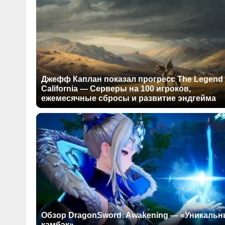
Джефф Каплан показал прогресс The Legend 
California — Серверы на 100 игроков,
ежемесячные сбросы и развитие эндгейма
Обзор DragonSword: Awakening — «Уникаль
камбэк»