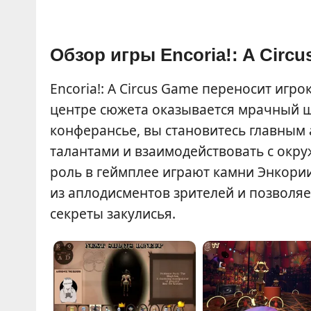
Обзор игры Encoria!: A Circ
Encoria!: A Circus Game переносит игро
центре сюжета оказывается мрачный ш
конферансье, вы становитесь главным 
талантами и взаимодействовать с окру
роль в геймплее играют камни Энкори
из аплодисментов зрителей и позволя
секреты закулисья.