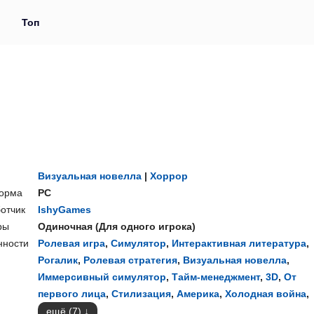
и
Топ
e
Визуальная новелла
|
Хоррор
орма
PC
отчик
IshyGames
ры
Одиночная
(
Для одного игрока
)
нности
Ролевая игра
,
Симулятор
,
Интерактивная литература
,
Рогалик
,
Ролевая стратегия
,
Визуальная новелла
,
Иммерсивный симулятор
,
Тайм-менеджмент
,
3D
,
От
первого лица
,
Стилизация
,
Америка
,
Холодная война
,
ещё (7)