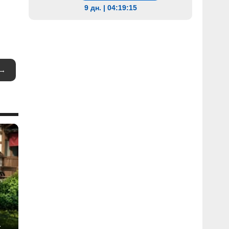
9 дн. | 04:19:14
 →
t