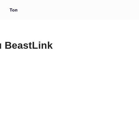
и
Топ
 BeastLink