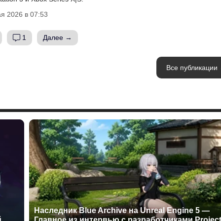
я 2026 в 07:53
1
Далее →
Все публикации
Наследник Blue Archive на Unreal Engine 5 —
й
Главное из интервью с разработчиками Projec