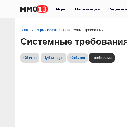
Игры
Публикации
Рецензи
Главная
/
Игры
/
BeastLink
/
Системные требования
Системные требования
Об игре
Публикации
События
Требования