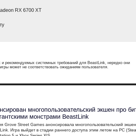
Radeon RX 6700 XT
ту
и рекомендуемых системных требований для BeastLink, нередко они
 игры может не соответствовать ожиданиям пользователя.
нсирован многопользовательский экшен про би
игантскими монстрами BeastLink
ия Grove Street Games анонсировала многопользовательский экше
Link. Игра выйдет в стадии раннего доступа этим летом на PC (Ste
tation 5 и Xbox Series X|S.