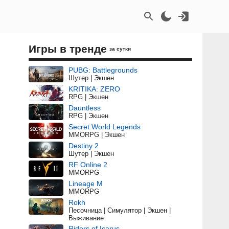
Игры в тренде
за сутки
PUBG: Battlegrounds
Шутер | Экшен
KRITIKA: ZERO
RPG | Экшен
Dauntless
RPG | Экшен
Secret World Legends
MMORPG | Экшен
Destiny 2
Шутер | Экшен
RF Online 2
MMORPG
Lineage M
MMORPG
Rokh
Песочница | Симулятор | Экшен |
Выживание
Riders of Icarus