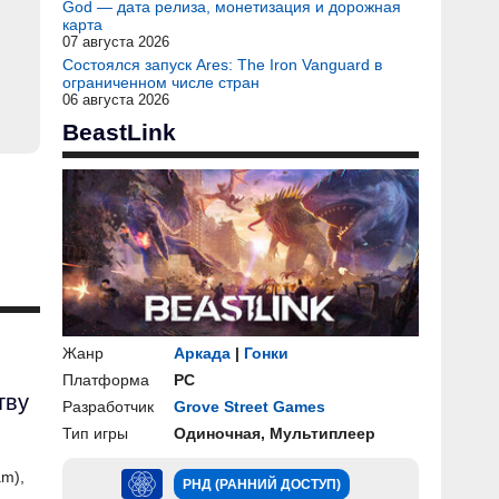
God — дата релиза, монетизация и дорожная
карта
07 августа 2026
Состоялся запуск Ares: The Iron Vanguard в
ограниченном числе стран
06 августа 2026
BeastLink
Жанр
Аркада
|
Гонки
Платформа
PC
тву
Разработчик
Grove Street Games
Тип игры
Одиночная, Мультиплеер
н
am),
РНД (РАННИЙ ДОСТУП)