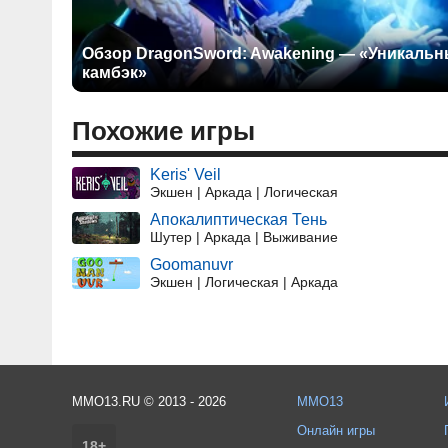
Обзор DragonSword: Awakening — «Уникаль
камбэк»
Похожие игры
Keris' Veil
Экшен | Аркада | Логическая
Апокалиптическая Тень
Шутер | Аркада | Выживание
Goomanuvr
Экшен | Логическая | Аркада
MMO13.RU © 2013 - 2026
MMO13
Онлайн игры
18+