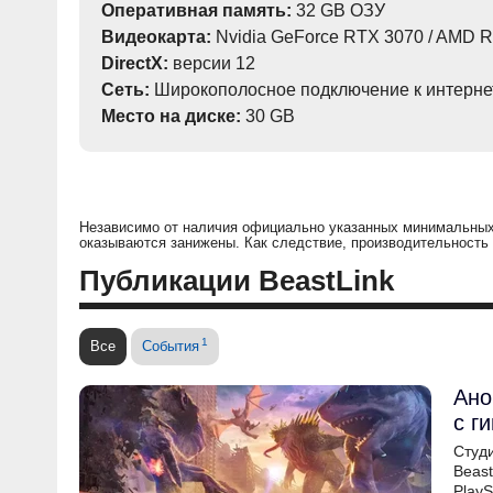
Оперативная память:
32 GB ОЗУ
Видеокарта:
Nvidia GeForce RTX 3070 / AMD 
DirectX:
версии 12
Сеть:
Широкополосное подключение к интерне
Место на диске:
30 GB
Независимо от наличия официально указанных минимальных 
оказываются занижены. Как следствие, производительность
Публикации BeastLink
1
Все
События
Ано
с г
Студ
Beast
PlayS