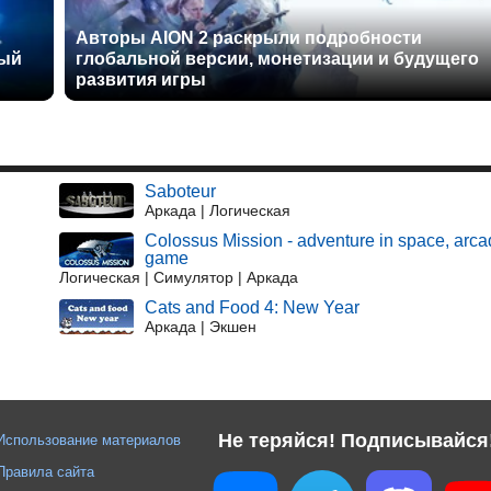
Авторы AION 2 раскрыли подробности
ный
глобальной версии, монетизации и будущего
развития игры
Saboteur
Аркада | Логическая
Colossus Mission - adventure in space, arc
game
Логическая | Симулятор | Аркада
Cats and Food 4: New Year
Аркада | Экшен
Не теряйся! Подписывайся
Использование материалов
Правила сайта