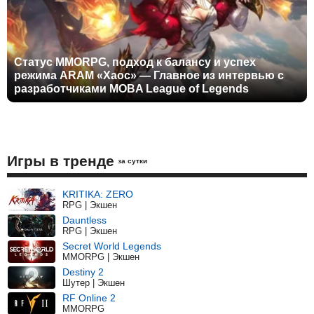
Статус MMORPG, подход к балансу и успех
режима ARAM «Хаос» — Главное из интервью с
разработчиками MOBA League of Legends
Игры в тренде
за сутки
KRITIKA: ZERO
RPG | Экшен
Dauntless
RPG | Экшен
Secret World Legends
MMORPG | Экшен
Destiny 2
Шутер | Экшен
RF Online 2
MMORPG