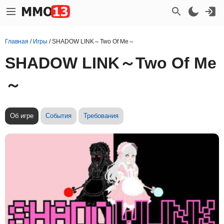
Главная
/
Игры
/
SHADOW LINK～Two Of Me～
SHADOW LINK～Two Of Me
～
Об игре
События
Требования