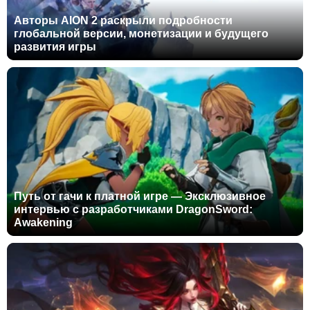
Авторы AION 2 раскрыли подробности
глобальной версии, монетизации и будущего
развития игры
Путь от гачи к платной игре — Эксклюзивное
интервью с разработчиками DragonSword:
Awakening