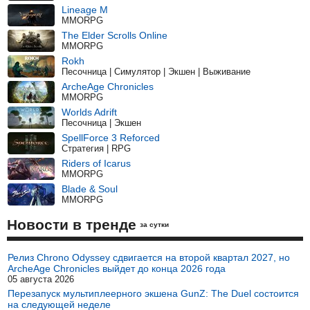
Lineage M
MMORPG
The Elder Scrolls Online
MMORPG
Rokh
Песочница | Симулятор | Экшен | Выживание
ArcheAge Chronicles
MMORPG
Worlds Adrift
Песочница | Экшен
SpellForce 3 Reforced
Стратегия | RPG
Riders of Icarus
MMORPG
Blade & Soul
MMORPG
Новости в тренде
за сутки
Релиз Chrono Odyssey сдвигается на второй квартал 2027, но
ArcheAge Chronicles выйдет до конца 2026 года
05 августа 2026
Перезапуск мультиплеерного экшена GunZ: The Duel состоится
на следующей неделе