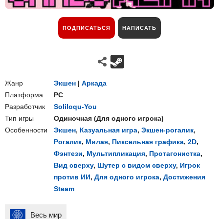
ПОДПИСАТЬСЯ
НАПИСАТЬ
Жанр
Экшен
|
Аркада
Платформа
PC
Разработчик
Soliloqu-You
Тип игры
Одиночная
(
Для одного игрока
)
Особенности
Экшен
,
Казуальная игра
,
Экшен-рогалик
,
Рогалик
,
Милая
,
Пиксельная графика
,
2D
,
Фэнтези
,
Мультипликация
,
Протагонистка
,
Вид сверху
,
Шутер с видом сверху
,
Игрок
против ИИ
,
Для одного игрока
,
Достижения
Steam
Весь мир