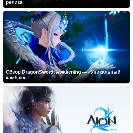
релиза
Обзор DragonSword: Awakening — «Уникальный
камбэк»