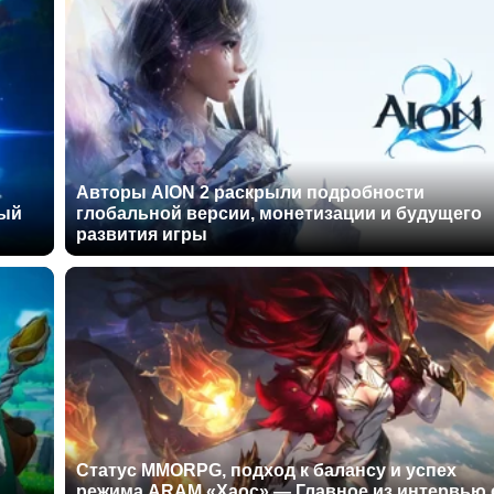
Авторы AION 2 раскрыли подробности
ный
глобальной версии, монетизации и будущего
развития игры
Статус MMORPG, подход к балансу и успех
режима ARAM «Хаос» — Главное из интервью 