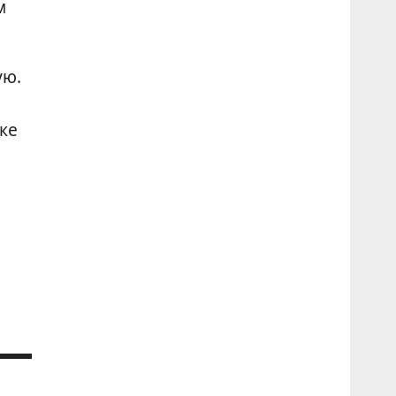
м
ую.
ке