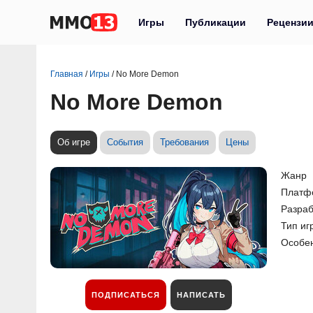
Игры
Публикации
Рецензи
Главная
/
Игры
/
No More Demon
No More Demon
Об игре
События
Требования
Цены
Жанр
Платф
Разраб
Тип иг
Особе
ПОДПИСАТЬСЯ
НАПИСАТЬ