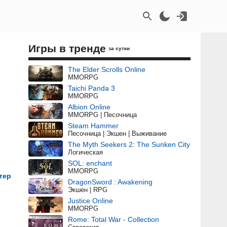
Игры в тренде
за сутки
The Elder Scrolls Online
MMORPG
Taichi Panda 3
MMORPG
Albion Online
MMORPG | Песочница
Steam Hammer
Песочница | Экшен | Выживание
The Myth Seekers 2: The Sunken City
Логическая
SOL: enchant
MMORPG
тер
DragonSword : Awakening
Экшен | RPG
Justice Online
MMORPG
Rome: Total War - Collection