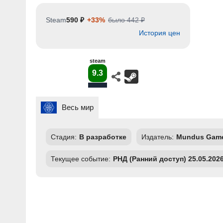
Steam
590 ₽
+33%
было 442 ₽
История цен
steam
9.3
Весь мир
Стадия:
В разработке
Издатель:
Mundus Gam
Текущее событие:
РНД (Ранний доступ) 25.05.202