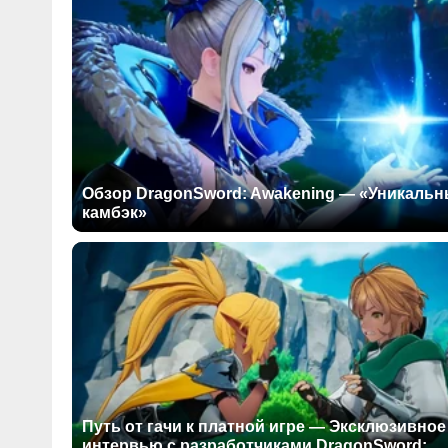
Обзор DragonSword: Awakening — «Уникаль
камбэк»
Путь от гачи к платной игре — Эксклюзивное
интервью с разработчиками DragonSword: