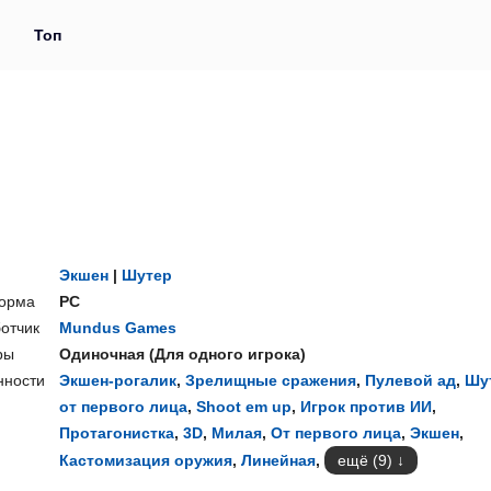
и
Топ
Экшен
|
Шутер
орма
PC
отчик
Mundus Games
ры
Одиночная
(
Для одного игрока
)
нности
Экшен-рогалик
,
Зрелищные сражения
,
Пулевой ад
,
Шу
от первого лица
,
Shoot em up
,
Игрок против ИИ
,
Протагонистка
,
3D
,
Милая
,
От первого лица
,
Экшен
,
Кастомизация оружия
,
Линейная
,
ещё (9)