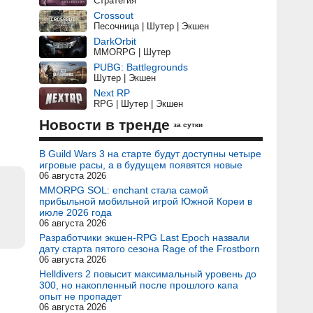
Стратегия
Crossout
Песочница | Шутер | Экшен
DarkOrbit
MMORPG | Шутер
PUBG: Battlegrounds
Шутер | Экшен
Next RP
RPG | Шутер | Экшен
Новости в тренде
за сутки
В Guild Wars 3 на старте будут доступны четыре
игровые расы, а в будущем появятся новые
06 августа 2026
MMORPG SOL: enchant стала самой
прибыльной мобильной игрой Южной Кореи в
июле 2026 года
06 августа 2026
Разработчики экшен-RPG Last Epoch назвали
дату старта пятого сезона Rage of the Frostborn
06 августа 2026
Helldivers 2 повысит максимальный уровень до
300, но накопленный после прошлого капа
опыт не пропадет
06 августа 2026