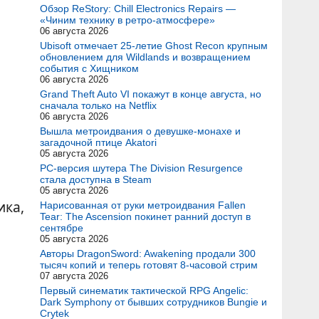
Обзор ReStory: Chill Electronics Repairs —
«Чиним технику в ретро-атмосфере»
06 августа 2026
Ubisoft отмечает 25-летие Ghost Recon крупным
обновлением для Wildlands и возвращением
события с Хищником
06 августа 2026
Grand Theft Auto VI покажут в конце августа, но
сначала только на Netflix
06 августа 2026
Вышла метроидвания о девушке-монахе и
загадочной птице Akatori
05 августа 2026
PC-версия шутера The Division Resurgence
стала доступна в Steam
05 августа 2026
ика,
Нарисованная от руки метроидвания Fallen
Tear: The Ascension покинет ранний доступ в
сентябре
05 августа 2026
Авторы DragonSword: Awakening продали 300
тысяч копий и теперь готовят 8-часовой стрим
07 августа 2026
Первый синематик тактической RPG Angelic:
Dark Symphony от бывших сотрудников Bungie и
Crytek