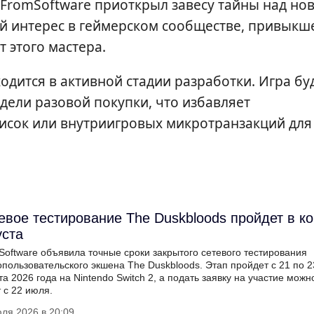
 FromSoftware приоткрыл завесу тайны над но
ый интерес в геймерском сообществе, привыкш
т этого мастера.
одится в активной стадии разработки. Игра бу
дели разовой покупки, что избавляет
исок или внутриигровых микротранзакций для
евое тестирование The Duskbloods пройдет в к
уста
oftware объявила точные сроки закрытого сетевого тестирования
пользовательского экшена The Duskbloods. Этап пройдет с 21 по 2
та 2026 года на Nintendo Switch 2, а подать заявку на участие можн
 с 22 июля.
ля 2026 в 20:09