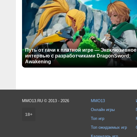
Путь от гачи к платной игре — Эксклюзивное
интервью с разработчиками DragonSword:
Awakening
MMO13.RU © 2013 - 2026
MMO13
Онлайн игры
18+
Топ игр
Топ ожидаемых игр
Календарь игр