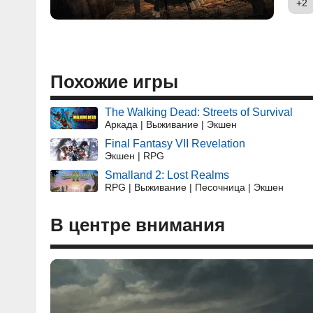
+2
Похожие игры
The Walking Dead: Streets of Survival
Аркада | Выживание | Экшен
Final Fantasy VII Revelation
Экшен | RPG
Smalland 2: Lost Realms
RPG | Выживание | Песочница | Экшен
В центре внимания