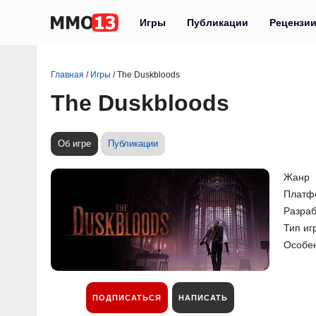
Игры
Публикации
Рецензи
Главная
/
Игры
/
The Duskbloods
The Duskbloods
Об игре
Публикации
Жанр
Платф
Разраб
Тип иг
Особе
ПОДПИСАТЬСЯ
НАПИСАТЬ