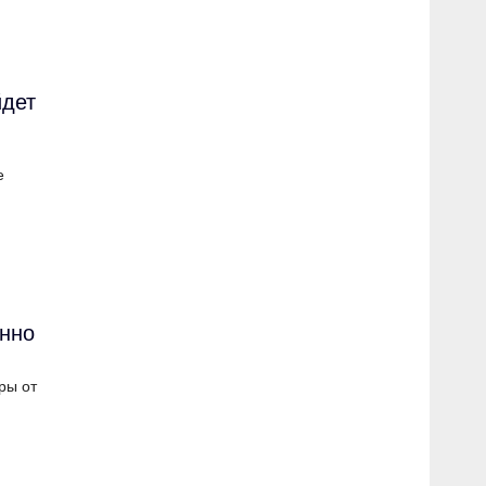
йдет
е
енно
ры от