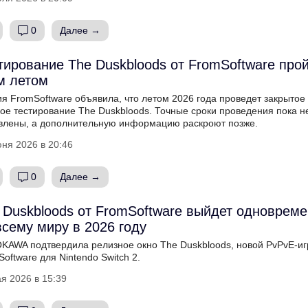
0
Далее →
тирование The Duskbloods от FromSoftware про
м летом
я FromSoftware объявила, что летом 2026 года проведет закрытое
ое тестирование The Duskbloods. Точные сроки проведения пока н
влены, а дополнительную информацию раскроют позже.
ня 2026 в 20:46
0
Далее →
 Duskbloods от FromSoftware выйдет одноврем
всему миру в 2026 году
KAWA подтвердила релизное окно The Duskbloods, новой PvPvE-иг
oftware для Nintendo Switch 2.
я 2026 в 15:39