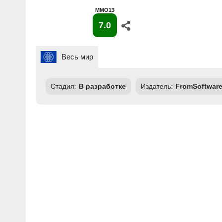
MMO13
7.0
Весь мир
Стадия:
В разработке
Издатель:
FromSoftwar