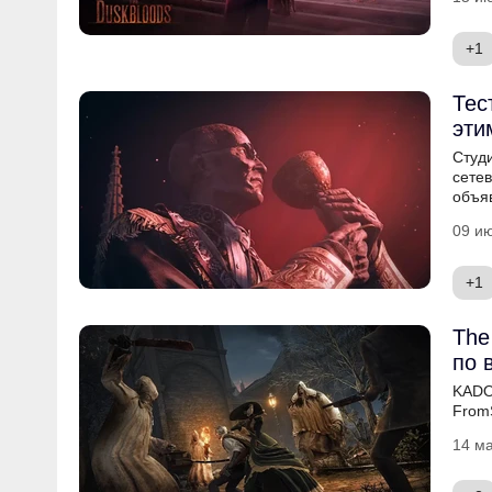
+1
Тес
эти
Студи
сетев
объя
09 ию
+1
The
по 
KADO
FromS
14 ма