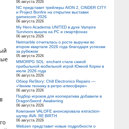
06 августа 2026
NC представит трейлеры AION 2, CINDER CITY
и Project Bonfire на открытии выставки
gamescom 2026
06 августа 2026
My Hero Academia UNITED в духе Vampire
Survivors вышла на PC и смартфонах
06 августа 2026
Netmarble отчиталась о росте выручки во
втором квартале 2026 года благодаря успехам
ный
за рубежом
05 августа 2026
ные
MMORPG SOL: enchant стала самой
прибыльной мобильной игрой Южной Кореи в
июле 2026 года
06 августа 2026
Обзор ReStory: Chill Electronics Repairs —
«Чиним технику в ретро-атмосфере»
06 августа 2026
Подбор игроков для кооператива добавили в
в
DragonSword: Awakening
06 августа 2026
Компания VALOFE анонсировала extraction-
шутер AVA: RE:BIRTH
06 августа 2026
го
Webzen представит новые подробности о