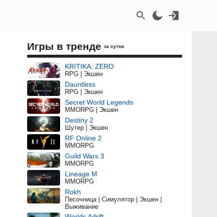
Игры в тренде
за сутки
KRITIKA: ZERO
RPG | Экшен
Dauntless
RPG | Экшен
Secret World Legends
MMORPG | Экшен
Destiny 2
Шутер | Экшен
RF Online 2
MMORPG
Guild Wars 3
MMORPG
Lineage M
MMORPG
Rokh
Песочница | Симулятор | Экшен |
Выживание
Worlds Adrift