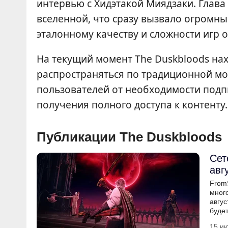
интервью с Хидэтакой Миядзаки. Глава
вселенной, что сразу вызвало огромн
эталонному качеству и сложности игр о
На текущий момент The Duskbloods нах
распространяться по традиционной мо
пользователей от необходимости подп
получения полного доступа к контенту.
Публикации The Duskbloods
Сет
авг
FromS
много
авгус
будет
15 ию