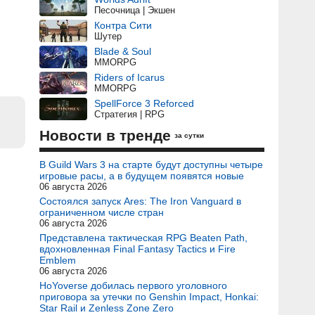
Песочница | Экшен
Контра Сити
Шутер
Blade & Soul
MMORPG
Riders of Icarus
MMORPG
SpellForce 3 Reforced
Стратегия | RPG
Новости в тренде
за сутки
В Guild Wars 3 на старте будут доступны четыре
игровые расы, а в будущем появятся новые
06 августа 2026
Состоялся запуск Ares: The Iron Vanguard в
ограниченном числе стран
06 августа 2026
Представлена тактическая RPG Beaten Path,
вдохновленная Final Fantasy Tactics и Fire
Emblem
06 августа 2026
HoYoverse добилась первого уголовного
приговора за утечки по Genshin Impact, Honkai:
Star Rail и Zenless Zone Zero