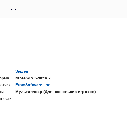
и
Топ
Экшен
орма
Nintendo Switch 2
отчик
FromSoftware, Inc.
ры
Мультиплеер
(
Для нескольких игроков
)
нности