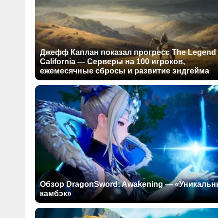
Джефф Каплан показал прогресс The Legend 
California — Серверы на 100 игроков,
ежемесячные сбросы и развитие эндгейма
Обзор DragonSword: Awakening — «Уникаль
камбэк»