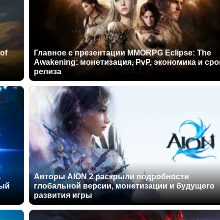
of
Главное с презентации MMORPG Eclipse: The
Awakening: монетизация, PvP, экономика и сро
релиза
Авторы AION 2 раскрыли подробности
ный
глобальной версии, монетизации и будущего
развития игры