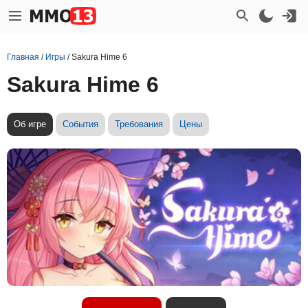
Главная
/
Игры
/
Sakura Hime 6
Sakura Hime 6
Об игре
События
Требования
Цены