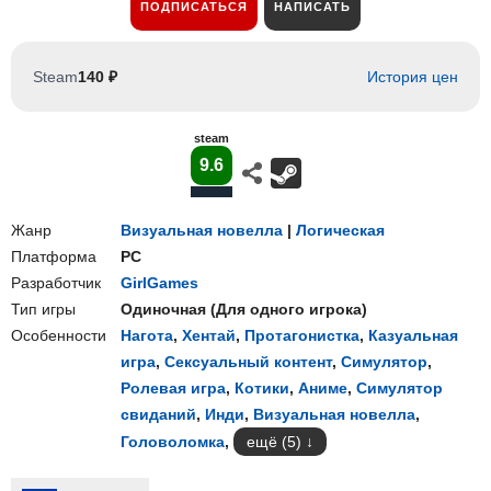
ПОДПИСАТЬСЯ
НАПИСАТЬ
Steam
140 ₽
История цен
steam
9.6
Жанр
Визуальная новелла
|
Логическая
Платформа
PC
Разработчик
GirlGames
Тип игры
Одиночная
(
Для одного игрока
)
Особенности
Нагота
,
Хентай
,
Протагонистка
,
Казуальная
игра
,
Сексуальный контент
,
Симулятор
,
Ролевая игра
,
Котики
,
Аниме
,
Симулятор
свиданий
,
Инди
,
Визуальная новелла
,
Головоломка
,
ещё (5)