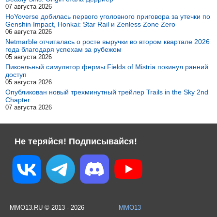
07 августа 2026
HoYoverse добилась первого уголовного приговора за утечки по
Genshin Impact, Honkai: Star Rail и Zenless Zone Zero
06 августа 2026
Netmarble отчиталась о росте выручки во втором квартале 2026
года благодаря успехам за рубежом
05 августа 2026
Пиксельный симулятор фермы Fields of Mistria покинул ранний
доступ
05 августа 2026
Опубликован новый трехминутный трейлер Trails in the Sky 2nd
Chapter
07 августа 2026
Не теряйся! Подписывайся!
MMO13.RU © 2013 - 2026
MMO13