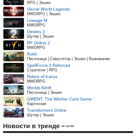
RPG | Экшен
Secret World Legends
MMORPG | Экшен
Lineage M
MMORPG
Destiny 2
Шутер | Экшен
RF Online 2
MMORPG
Rokh
Песочница | Симулятор | Экшен | Выживание
SpellForce 3 Reforced
Стратегия | RPG
Riders of Icarus
MMORPG
Worlds Adrift
Песочница | Экшен
GWENT: The Witcher Card Game
Карточная
Transformers Online
Шутер | Экшен
Новости в тренде
за сутки