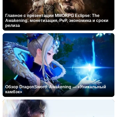
Главное с презентации MMORPG Eclipse: The
Awakening: монетизация, PvP, экономика и сроки
релиза
Обзор DragonSword: Awakening — «Уникальный
камбэк»