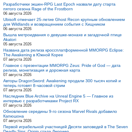
Разработчики экшен-RPG Last Epoch назвали дату старта
пятого сезона Rage of the Frostborn
06 августа 2026
Ubisoft отмечает 25-летие Ghost Recon крупным обновлением
для Wildlands и возвращением события с Хищником
06 августа 2026
Вышла метроидвания о девушке-монахе и загадочной птице
Akatori
05 августа 2026
Названа дата релиза кроссплатформенной MMORPG Eclipse:
The Awakening в Южной Корее
07 августа 2026
Главное с презентации MMORPG Zeus: Pride of God — дата
релиза, монетизация и дорожная карта
07 августа 2026
Авторы DragonSword: Awakening продали 300 тысяч копий и
теперь готовят 8-часовой стрим
07 августа 2026
Наследник Blue Archive на Unreal Engine 5 — Главное из
интервью с разработчиками Project RX
07 августа 2026
Обновление середины 9-го сезона Marvel Rivals добавило
Капюшона
07 августа 2026
Первой играбельной участницей Десяти заповедей в The Seven
Deadly Sins: Origin стала Дерриер