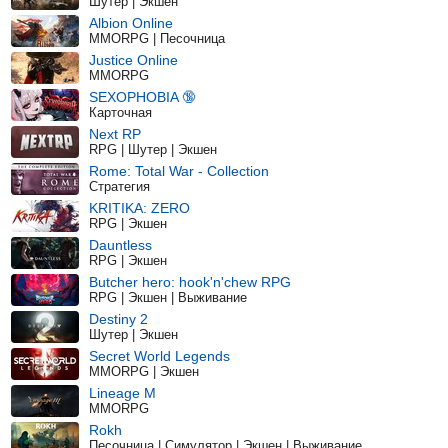
Шутер | Экшен
Albion Online
MMORPG | Песочница
Justice Online
MMORPG
SEXOPHOBIA 🔞
Карточная
Next RP
RPG | Шутер | Экшен
Rome: Total War - Collection
Стратегия
KRITIKA: ZERO
RPG | Экшен
Dauntless
RPG | Экшен
Butcher hero: hook'n'chew RPG
RPG | Экшен | Выживание
Destiny 2
Шутер | Экшен
Secret World Legends
MMORPG | Экшен
Lineage M
MMORPG
Rokh
Песочница | Симулятор | Экшен | Выживание