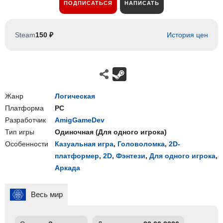
ПОДПИСАТЬСЯ
НАПИСАТЬ
Steam
150 ₽
История цен
Жанр
Логическая
Платформа
PC
Разработчик
AmigGameDev
Тип игры
Одиночная
(
Для одного игрока
)
Особенности
Казуальная игра
,
Головоломка
,
2D-
платформер
,
2D
,
Фэнтези
,
Для одного игрока
,
Аркада
Весь мир