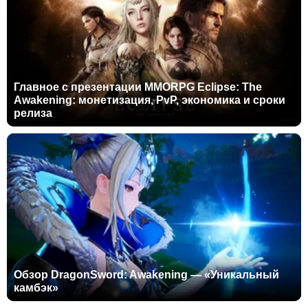
Главное с презентации MMORPG Eclipse: The
Awakening: монетизация, PvP, экономика и сроки
релиза
Обзор DragonSword: Awakening — «Уникальный
камбэк»