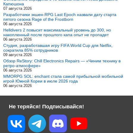
Капюшона
07 августа 2026
Разработчики экшен-RPG Last Epoch назвали дату старта
пятого сезона Rage of the Frostborn
06 августа 2026
Helldivers 2 повысит максимальный уровень до 300, но
накопленный после прошлого капа опыт не пропадет
06 августа 2026
Студия, разработавшая игру FIFA World Cup для Netflix,
сократила 85% сотрудников
09 августа 2026
Обзор ReStory: Chill Electronics Repairs — «Чиним технику в
ретро-атмосфере»
06 августа 2026
MMORPG SOL: enchant стала самой прибыльной мобильной
игрой Южной Кореи в июле 2026 года
06 августа 2026
Не теряйся! Подписывайся!