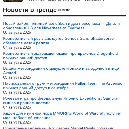
Новости в тренде
за сутки
Новый район, пляжный волейбол и два персонажа — Детали
обновления 1.3 для Neverness to Everness
08 августа 2026
Кооперативный роуглайк-шутер Serious Sam: Shatterverse
обзавелся датой релиза
07 августа 2026
Кооперативный экстракшен-экшен про драконов Dragonhold
покинул ранний доступ
08 августа 2026
Вышла метроидвания о девушке-монахе и загадочной птице
Akatori
05 августа 2026
Нарисованная от руки метроидвания Fallen Tear: The Ascension
покинет ранний доступ в сентябре
05 августа 2026
Ролевая игра про феодальную Японию Expeditions: Samurai
вышла в раннем доступе
07 августа 2026
Аддон для изучения лора MMORPG World of Warcraft получил
масштабное обновление
09 августа 2026
Обновление середины 9-го сезона Marvel Rivals добавило