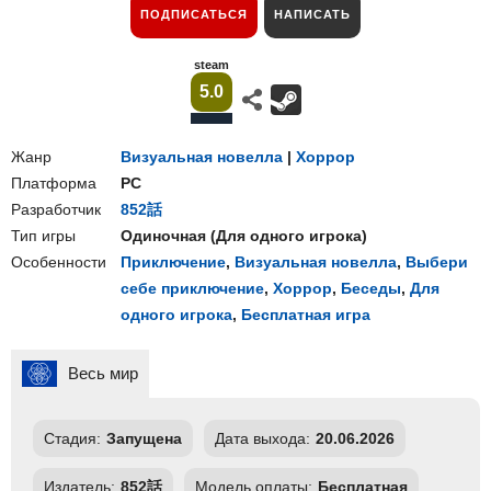
ПОДПИСАТЬСЯ
НАПИСАТЬ
steam
5.0
Жанр
Визуальная новелла
|
Хоррор
Платформа
PC
Разработчик
852話
Тип игры
Одиночная
(
Для одного игрока
)
Особенности
Приключение
,
Визуальная новелла
,
Выбери
себе приключение
,
Хоррор
,
Беседы
,
Для
одного игрока
,
Бесплатная игра
Весь мир
Стадия:
Запущена
Дата выхода:
20.06.2026
Издатель:
852話
Модель оплаты:
Бесплатная