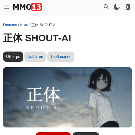
Главная
/
Игры
/
正体 SHOUT-AI
正体 SHOUT-AI
Об игре
События
Требования