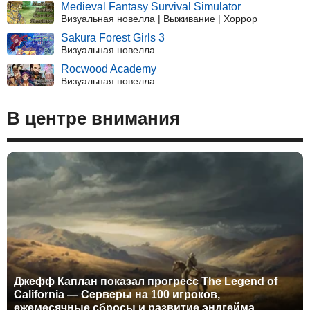
Medieval Fantasy Survival Simulator
Визуальная новелла | Выживание | Хоррор
Sakura Forest Girls 3
Визуальная новелла
Rocwood Academy
Визуальная новелла
В центре внимания
Джефф Каплан показал прогресс The Legend of
California — Серверы на 100 игроков,
ежемесячные сбросы и развитие эндгейма