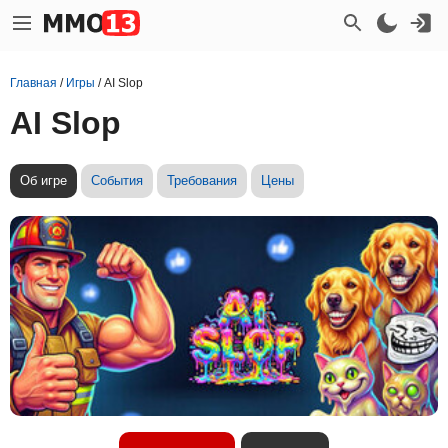
Главная
/
Игры
/
AI Slop
AI Slop
Об игре
События
Требования
Цены