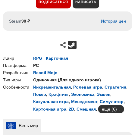
ПОДПИСАТЬСЯ
НАПИСАТЬ
Steam
90 ₽
История цен
Жанр
RPG
|
Карточная
Платформа
PC
Разработчик
Recoil Mojo
Тип игры
Одиночная
(
Для одного игрока
)
Особенности
Инкрементальная
,
Ролевая игра
,
Стратегия
,
Покер
,
Крафтинг
,
Экономика
,
Экшен
,
Казуальная игра
,
Менеджмент
,
Симулятор
,
Карточная игра
,
2D
,
Смешная
,
ещё (6)
Весь мир