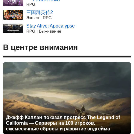
RPG
三国群英传2
Экшен | RPG
Stay Alive: Apocalypse
RPG | Выживание
В центре внимания
Джефф Каплан показал прогресс The Legend of
California — Серверы на 100 игроков,
ежемесячные сбросы и развитие эндгейма