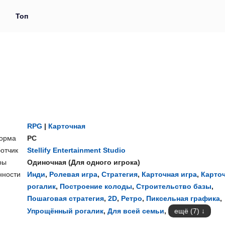
и
Топ
RPG
|
Карточная
орма
PC
отчик
Stellify Entertainment Studio
ры
Одиночная
(
Для одного игрока
)
нности
Инди
,
Ролевая игра
,
Стратегия
,
Карточная игра
,
Карто
рогалик
,
Построение колоды
,
Строительство базы
,
Пошаговая стратегия
,
2D
,
Ретро
,
Пиксельная графика
,
Упрощённый рогалик
,
Для всей семьи
,
ещё (7)