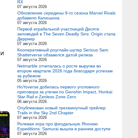
RX
07 августа 2026
Обновление середины 9-го сезона Marvel Rivals
добавило Капюшона
07 августа 2026
Первой играбельной участницей Десяти
заповедей в The Seven Deadly Sins: Origin стала
Дерриер
07 августа 2026
Кооперативный роуглайк-шутер Serious Sam:
 и
Shatterverse обзавелся датой релиза
07 августа 2026
Netmarble отчиталась о росте выручки во
втором квартале 2026 года благодаря успехам
за рубежом
05 августа 2026
HoYoverse добилась первого уголовного
приговора за утечки по Genshin Impact, Honkai:
Star Rail и Zenless Zone Zero
06 августа 2026
Опубликован новый трехминутный трейлер
Trails in the Sky 2nd Chapter
07 августа 2026
Ролевая игра про феодальную Японию
Expeditions: Samurai вышла в раннем доступе
07 августа 2026