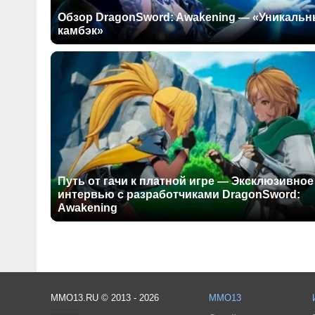
Обзор DragonSword: Awakening — «Уникаль
камбэк»
Путь от гачи к платной игре — Эксклюзивное
интервью с разработчиками DragonSword:
Awakening
MMO13.RU © 2013 - 2026
MMO13