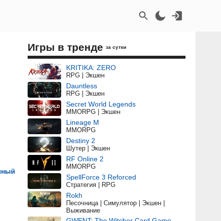
Игры в тренде
за сутки
KRITIKA: ZERO
RPG | Экшен
Dauntless
RPG | Экшен
Secret World Legends
MMORPG | Экшен
Lineage M
MMORPG
Destiny 2
Шутер | Экшен
RF Online 2
MMORPG
чный
SpellForce 3 Reforced
Стратегия | RPG
Rokh
Песочница | Симулятор | Экшен |
Выживание
GWENT: The Witcher Card Game