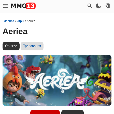
Главная
/
Игры
/
Aeriea
Aeriea
Об игре
Требования