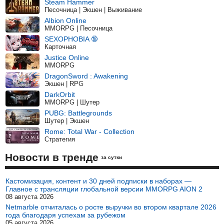
Steam Hammer
Песочница | Экшен | Выживание
Albion Online
MMORPG | Песочница
SEXOPHOBIA 🔞
Карточная
Justice Online
MMORPG
DragonSword : Awakening
Экшен | RPG
DarkOrbit
MMORPG | Шутер
PUBG: Battlegrounds
Шутер | Экшен
Rome: Total War - Collection
Стратегия
Новости в тренде
за сутки
Кастомизация, контент и 30 дней подписки в наборах —
Главное с трансляции глобальной версии MMORPG AION 2
08 августа 2026
Netmarble отчиталась о росте выручки во втором квартале 2026
года благодаря успехам за рубежом
05 августа 2026