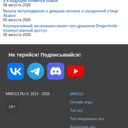
а в будущем появятся новые
06 августа 2026
Вышла метроидвания о девушке-монахе и загадочной птице
Akatori
05 августа 2026
Кооперативный экстракшен-экшен про драконов Dragonhold
покинул ранний доступ
08 августа 2026
Не теряйся! Подписывайся!
MMO13.RU © 2013 - 2026
MMO13
Онлайн игры
18+
Топ игр
Топ ожидаемых игр
Календарь игр