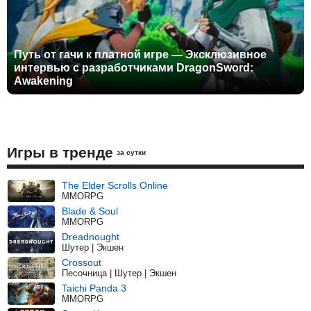
Путь от гачи к платной игре — Эксклюзивное
интервью с разработчиками DragonSword:
Awakening
Игры в тренде
за сутки
The Elder Scrolls Online
MMORPG
Blade & Soul
MMORPG
Dreadnought
Шутер | Экшен
Crossout
Песочница | Шутер | Экшен
Taichi Panda 3
MMORPG