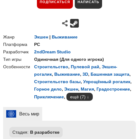
ПОДПИСАТЬСЯ
НАПИСАТЬ
Жанр
Экшен
|
Выживание
Платформа
PC
Разработчик
2ndDream Studio
Тип игры
Одиночная
(
Для одного игрока
)
Особенности
Строительство
,
Пулевой рай
,
Экшен-
рогалик
,
Выживание
,
3D
,
Башенная защита
,
Строительство базы
,
Упрощённый рогалик
,
Горное дело
,
Экшен
,
Магия
,
Градостроение
,
Приключение
,
ещё (7)
Весь мир
Стадия:
В разработке