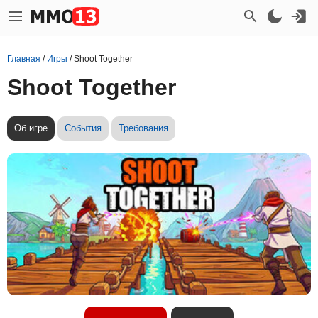
Главная
/
Игры
/
Shoot Together
Shoot Together
Об игре
События
Требования