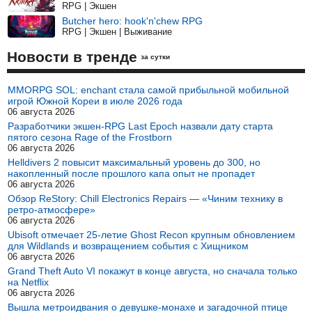
RPG | Экшен
Butcher hero: hook'n'chew RPG
RPG | Экшен | Выживание
Новости в тренде
за сутки
MMORPG SOL: enchant стала самой прибыльной мобильной
игрой Южной Кореи в июле 2026 года
06 августа 2026
Разработчики экшен-RPG Last Epoch назвали дату старта
пятого сезона Rage of the Frostborn
06 августа 2026
Helldivers 2 повысит максимальный уровень до 300, но
накопленный после прошлого капа опыт не пропадет
06 августа 2026
Обзор ReStory: Chill Electronics Repairs — «Чиним технику в
ретро-атмосфере»
06 августа 2026
Ubisoft отмечает 25-летие Ghost Recon крупным обновлением
для Wildlands и возвращением события с Хищником
06 августа 2026
Grand Theft Auto VI покажут в конце августа, но сначала только
на Netflix
06 августа 2026
Вышла метроидвания о девушке-монахе и загадочной птице