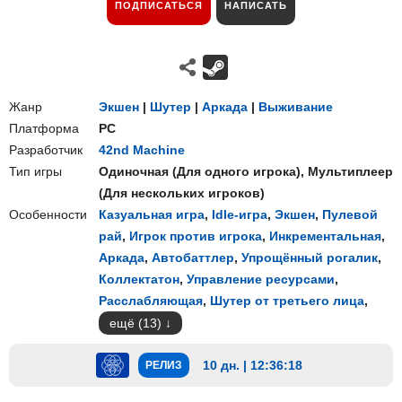
ПОДПИСАТЬСЯ
НАПИСАТЬ
Жанр
Экшен
|
Шутер
|
Аркада
|
Выживание
Платформа
PC
Разработчик
42nd Machine
Тип игры
Одиночная
(
Для одного игрока
),
Мультиплеер
(
Для нескольких игроков
)
Особенности
Казуальная игра
,
Idle-игра
,
Экшен
,
Пулевой
рай
,
Игрок против игрока
,
Инкрементальная
,
Аркада
,
Автобаттлер
,
Упрощённый рогалик
,
Коллектатон
,
Управление ресурсами
,
Расслабляющая
,
Шутер от третьего лица
,
ещё (13)
10 дн. | 12:36:17
РЕЛИЗ