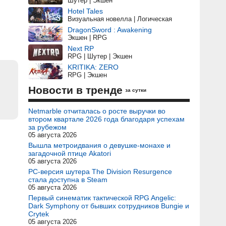
Шутер | Экшен
Hotel Tales
Визуальная новелла | Логическая
DragonSword : Awakening
Экшен | RPG
Next RP
RPG | Шутер | Экшен
KRITIKA: ZERO
RPG | Экшен
Новости в тренде
за сутки
Netmarble отчиталась о росте выручки во
втором квартале 2026 года благодаря успехам
за рубежом
05 августа 2026
Вышла метроидвания о девушке-монахе и
загадочной птице Akatori
05 августа 2026
PC-версия шутера The Division Resurgence
стала доступна в Steam
05 августа 2026
Первый синематик тактической RPG Angelic:
Dark Symphony от бывших сотрудников Bungie и
Crytek
05 августа 2026