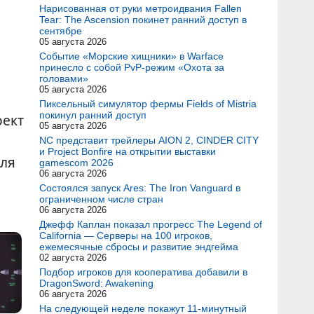
Нарисованная от руки метроидвания Fallen
Tear: The Ascension покинет ранний доступ в
сентябре
05 августа 2026
Событие «Морские хищники» в Warface
принесло с собой PvP-режим «Охота за
головами»
05 августа 2026
Пиксельный симулятор фермы Fields of Mistria
покинул ранний доступ
оект
05 августа 2026
NC представит трейлеры AION 2, CINDER CITY
и Project Bonfire на открытии выставки
для
gamescom 2026
06 августа 2026
Состоялся запуск Ares: The Iron Vanguard в
ограниченном числе стран
06 августа 2026
Джефф Каплан показал прогресс The Legend of
California — Серверы на 100 игроков,
ежемесячные сбросы и развитие эндгейма
02 августа 2026
Подбор игроков для кооператива добавили в
DragonSword: Awakening
06 августа 2026
На следующей неделе покажут 11-минутный