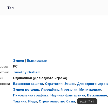
и
Топ
Экшен
|
Выживание
орма
PC
отчик
Timothy Graham
ры
Одиночная
(
Для одного игрока
)
нности
Башенная защита
,
Стратегия
,
Экшен
,
Для одного игрок
Экшен-рогалик
,
Упрощённый рогалик
,
Минимализм
,
Пиксельная графика
,
Научная фантастика
,
Выживание
,
Тактика
,
Инди
,
Строительство базы
,
ещё (4)