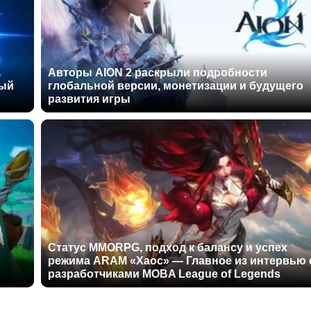
Авторы AION 2 раскрыли подробности
ный
глобальной версии, монетизации и будущего
развития игры
Статус MMORPG, подход к балансу и успех
режима ARAM «Хаос» — Главное из интервью 
разработчиками MOBA League of Legends