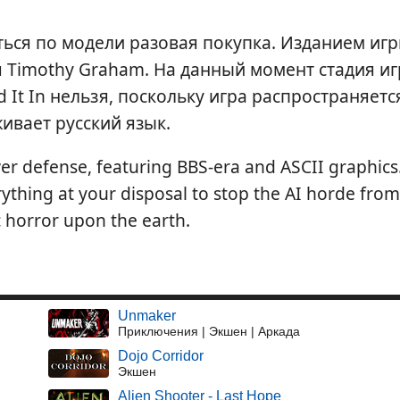
ться по модели разовая покупка. Изданием иг
 Timothy Graham. На данный момент стадия и
 It In нельзя, поскольку игра распространяетс
ивает русский язык.
ower defense, featuring BBS-era and ASCII graphics
hing at your disposal to stop the AI horde from
c horror upon the earth.
Unmaker
Приключения | Экшен | Аркада
Dojo Corridor
Экшен
Alien Shooter - Last Hope