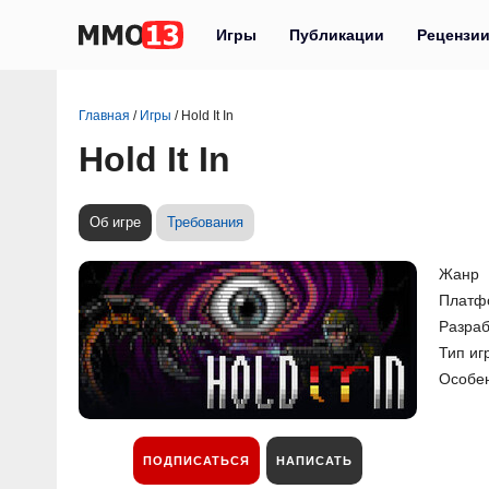
Игры
Публикации
Рецензи
Главная
/
Игры
/
Hold It In
Hold It In
Об игре
Требования
Жанр
Платф
Разраб
Тип иг
Особе
ПОДПИСАТЬСЯ
НАПИСАТЬ