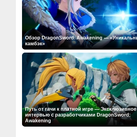
Обзор DragonSword: Awakening — «Уникаль
камбэк»
Путь от гачи к платной игре — Эксклюзивное
интервью с разработчиками DragonSword:
Awakening