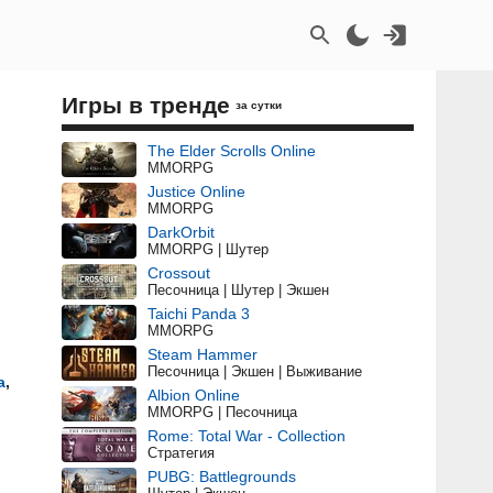
Игры в тренде
за сутки
The Elder Scrolls Online
MMORPG
Justice Online
MMORPG
DarkOrbit
MMORPG | Шутер
Crossout
Песочница | Шутер | Экшен
Taichi Panda 3
MMORPG
Steam Hammer
Песочница | Экшен | Выживание
а
,
Albion Online
MMORPG | Песочница
Rome: Total War - Collection
Стратегия
PUBG: Battlegrounds