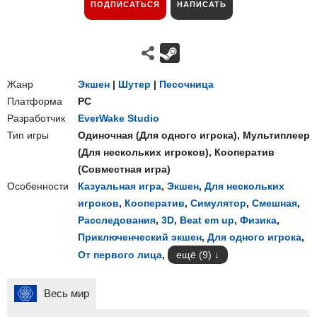
ПОДПИСАТЬСЯ
НАПИСАТЬ
Жанр
Экшен
|
Шутер
|
Песочница
Платформа
PC
Разработчик
EverWake Studio
Тип игры
Одиночная
(
Для одного игрока
),
Мультиплеер
(
Для нескольких игроков
),
Кооператив
(
Совместная игра
)
Особенности
Казуальная игра
,
Экшен
,
Для нескольких
игроков
,
Кооператив
,
Симулятор
,
Смешная
,
Расследования
,
3D
,
Beat em up
,
Физика
,
Приключенческий экшен
,
Для одного игрока
,
От первого лица
,
ещё (9)
Весь мир