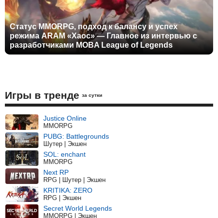
Статус MMORPG, подход к балансу и успех
режима ARAM «Хаос» — Главное из интервью с
разработчиками MOBA League of Legends
Игры в тренде
за сутки
Justice Online
MMORPG
PUBG: Battlegrounds
Шутер | Экшен
SOL: enchant
MMORPG
Next RP
RPG | Шутер | Экшен
KRITIKA: ZERO
RPG | Экшен
Secret World Legends
MMORPG | Экшен