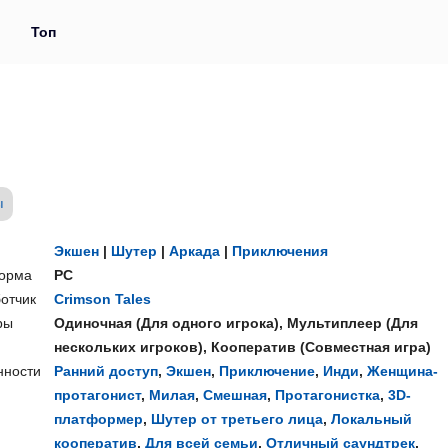
и
Топ
ы
Экшен
|
Шутер
|
Аркада
|
Приключения
орма
PC
отчик
Crimson Tales
ры
Одиночная
(
Для одного игрока
),
Мультиплеер
(
Для
нескольких игроков
),
Кооператив
(
Совместная игра
)
нности
Ранний доступ
,
Экшен
,
Приключение
,
Инди
,
Женщина-
протагонист
,
Милая
,
Смешная
,
Протагонистка
,
3D-
платформер
,
Шутер от третьего лица
,
Локальный
кооператив
,
Для всей семьи
,
Отличный саундтрек
,