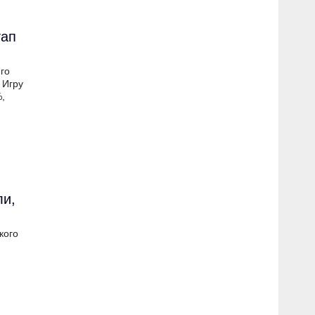
тап
го
 Игру
,
ли,
кого