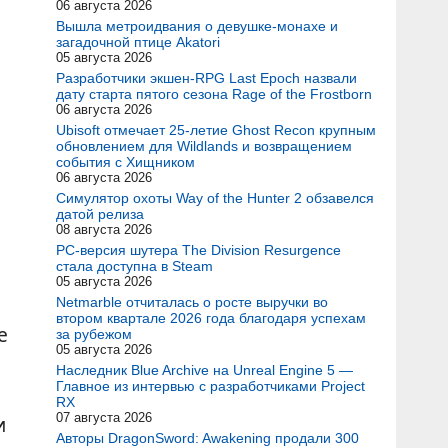
06 августа 2026
Вышла метроидвания о девушке-монахе и
загадочной птице Akatori
05 августа 2026
Разработчики экшен-RPG Last Epoch назвали
дату старта пятого сезона Rage of the Frostborn
06 августа 2026
Ubisoft отмечает 25-летие Ghost Recon крупным
обновлением для Wildlands и возвращением
события с Хищником
06 августа 2026
Симулятор охоты Way of the Hunter 2 обзавелся
датой релиза
08 августа 2026
PC-версия шутера The Division Resurgence
стала доступна в Steam
05 августа 2026
Netmarble отчиталась о росте выручки во
втором квартале 2026 года благодаря успехам
е
за рубежом
05 августа 2026
Наследник Blue Archive на Unreal Engine 5 —
Главное из интервью с разработчиками Project
RX
07 августа 2026
и
Авторы DragonSword: Awakening продали 300