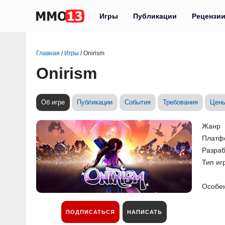
Игры
Публикации
Рецензи
Главная
/
Игры
/
Onirism
Onirism
Об игре
Публикации
События
Требования
Цен
Жанр
Платф
Разраб
Тип иг
Особе
ПОДПИСАТЬСЯ
НАПИСАТЬ