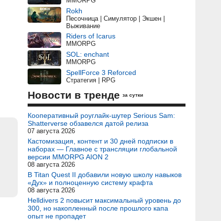
MMORPG
Rokh
Песочница | Симулятор | Экшен |
Выживание
Riders of Icarus
MMORPG
SOL: enchant
MMORPG
SpellForce 3 Reforced
Стратегия | RPG
Новости в тренде
за сутки
Кооперативный роуглайк-шутер Serious Sam:
Shatterverse обзавелся датой релиза
07 августа 2026
Кастомизация, контент и 30 дней подписки в
наборах — Главное с трансляции глобальной
версии MMORPG AION 2
08 августа 2026
В Titan Quest II добавили новую школу навыков
«Дух» и полноценную систему крафта
08 августа 2026
Helldivers 2 повысит максимальный уровень до
300, но накопленный после прошлого капа
опыт не пропадет