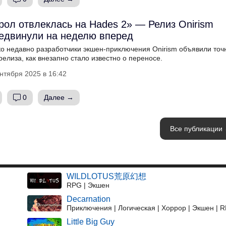
рол отвлеклась на Hades 2» — Релиз Onirism
едвинули на неделю вперед
ко недавно разработчики экшен-приключения Onirism объявили точ
релиза, как внезапно стало известно о переносе.
нтября 2025 в 16:42
0
Далее →
Все публикации
WILDLOTUS荒原幻想
RPG | Экшен
Decarnation
Приключения | Логическая | Хоррор | Экшен | 
Little Big Guy