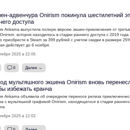
ен-адвенчура Onirism покинула шестилетний э
него доступа
ия Ankama выпустила полную версию экшен-приключения от третье
Onirism, которое находилось в стадии раннего доступа с 2019 года.
 приобрести в Steam за 399 рублей с учетом скидки в размере 25%
ая действует до 6 ноября.
тября 2025 в 22:05
0
Далее →
од мультяшного экшена Onirism вновь перенес
бы избежать кранча
ия Ankama объявила об очередном переносе релиза приключенчес
на с мультяшной графикой Onirism, находящегося в стадии раннего
па.
тября 2025 в 12:02
0
Далее →