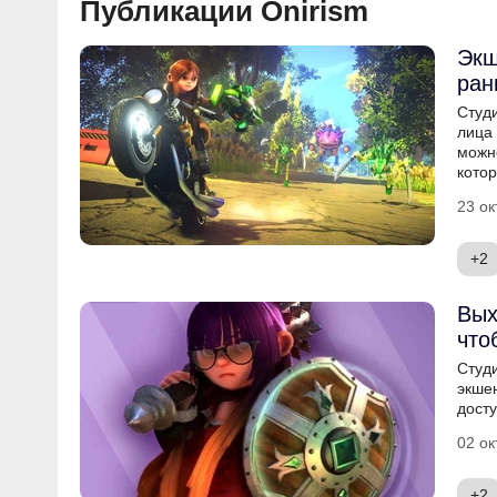
Публикации Onirism
Экш
ран
Студ
лица 
можно
котор
23 ок
+2
Вых
что
Студ
экше
досту
02 ок
+2