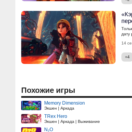
«Кэ
пер
Толь
дату 
14 се
+4
Похожие игры
Memory Dimension
Экшен | Аркада
TRex Hero
Экшен | Аркада | Выживание
N₂O